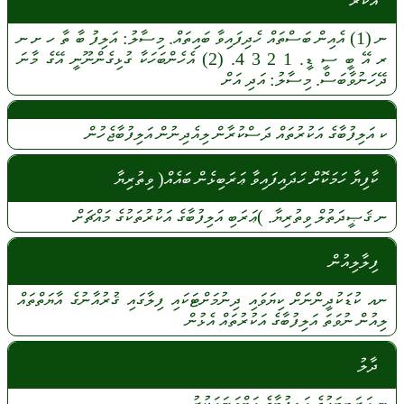
އަކުރު
ނ
(1)
އެއިން
ބަސްތައް
ހެދިފައިވާ
ބައިތައް.
މިސާލު:
އަލިފު
ބާ
ތާ
ހ
ށ
ނ
ރ
އޭ
ބީ
ސީ
ޑީ.
1 2 3
4.
(2)
އެހެންބަހަކާ
ގުޅިގެންނޫނީ
އޭގެ
މާނަ
ދޭހަނުވާބަސް.
މިސާލު:
އަދި
އަށް
ކ
އަލިފުބާގެ
އަކުރުތައް
ދަސްކުރާން
ލިއެދިނުން
އަލިފުބާޖެހުން
ކާފިޔާ ހަމަކޮށް ހަދައިފައިވާ ޢަރަބިޅެން ބައެއް( ވިތުރިޔާ
ނ
ޤަޞީދަތުލް
ވިތުރިޔާ.
)ޢަރަބި
އަލިފުބާގެ
އަކުރުތަކުގެ
މައްޗަށް
ފިލާލިއުން
ނއ
ކުޑަކުދީންނަށް
ކިޔަވައި
ދިނުމަށްޓަކައި
ފިލާގައި
ޤުރުއާނުގެ
އާޔަތްތައް
ލިއުން
ނުވަތަ
އަލިފުބާގެ
އަކުރުތައް
އެޅުން
ދާލު
ނ
އަރަބިބަހުގެ
އަލިފުބާގެ
އަށްވަނައަކުރު