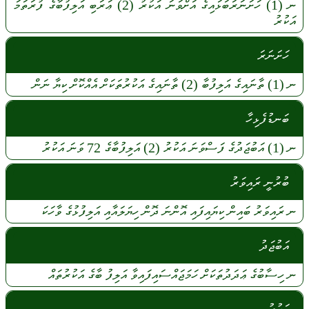
ނ
(1)
ހަށަނަރަބަޅައިގެ
އަށްވަނަ
އަކުރު
(2)
ޢަރަބި
އަލިފުބާގެ
ފުރަތަމަ
އަކުރު
ހަށަނަރަ
ނ
(1)
ތާނައިގެ
އަލިފުބާ
(2)
ތާނައިގެ
އަކުރުތަކަށް
އެއްކޮށް
ކިޔާ
ނަން
ބަނޑުފެޅިހާ
ނ
(1)
އަބުޖަދުގެ
ފަސްވަނަ
އަކުރު
(2)
އަލިފުބާގެ
72
ވަނަ
އަކުރު
ބުރުނީ ރައިވަރު
ނ
ރައިވަރު
ބައިން
ކިޔައިފައި
އޮންނަ
ދޮން
ހިޔަލައާއި
އަލިފުޅުގެ
ވާހަކަ
އަބުޖަދު
ނ
ހިސާބުގެ
ޢަދަދުތަކަށް
ހަމަޖައްސައިފައިވާ
އަލިފު
ބާގެ
އަކުރުތައް