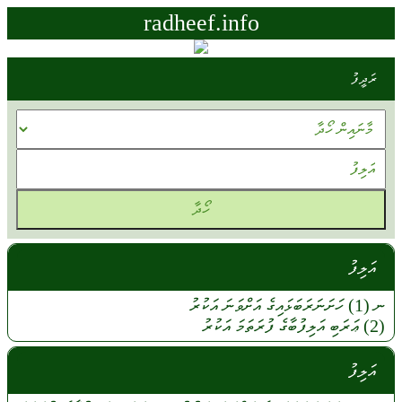
radheef.info
ރަދީފު
އަލިފު
ނ (1)
ހަށަނަރަބަޅައިގެ
އަށްވަނަ
އަކުރު
(2)
ޢަރަބި
އަލިފުބާގެ
ފުރަތަމަ
އަކުރު
އަލިފު