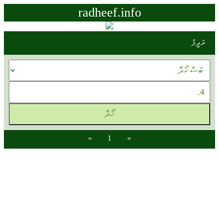
radheef.info
ރަދީފު
»
1
«