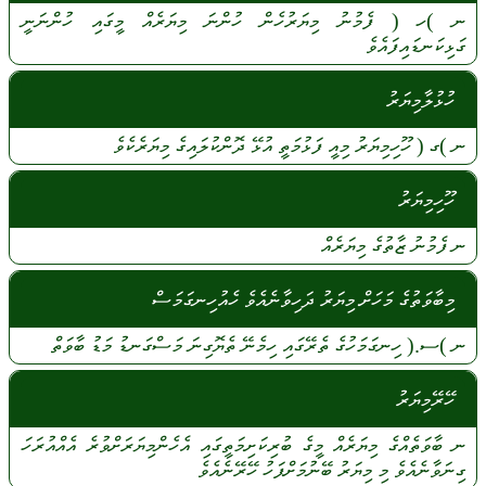
ނ
)ހ (
ފެމުނު
މިޔަރުހެން
ހުންނަ
މިޔަރެއް
މީގައި
ހުންނަނީ
ގަޅިކަނޑައިފައެވެ
ހުޅުލާމިޔަރު
ނ
)ގ (
ހޫހިމިޔަރު
މިއީ
ފަޅުމަތީ
އުޅޭ
ދޮންކުލައިގެ
މިޔަރެކެވެ
ހޫހިމިޔަރު
ނ
ފެމުނު
ޒާތުގެ
މިޔަރެއް
މިބާވަތުގެ މަހަށް މިޔަރު ދަހިވާނެއެވެ ހެއުހިނގަމަސް
ނ
)ސ.(
ހިނގަމަހުގެ
ތެރޭގައި
ހިމެނޭ
ތެޔޮގިނަ
މަސްގަނޑު
މަޑު
ބާވަތް
ހޭރޭމިޔަރު
ނ
ބާވަތެއްގެ
މިޔަރެއް
މީގެ
ބުރިކަށިމަތީގައި
އެހެންމިޔަރަށްވުރެ
އެއްއުރަހަ
ގިނަވާނެއެވެ
މި
މިޔަރު
ބޭނުމަށްފަހު
ހޭރޭނެއެވެ