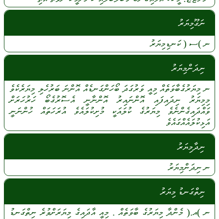
ނަގޫމިޔަރު
ނ
)ސ (
ކަނޑިމިޔަރު
ނިދަންމިޔަރު
ނ
މިޔަރުގެބާވަތެއް
މިއީ
ވަރުގަދަ
ބޯހަންގަނޑެއް
އޮންނަ
ބަރުހެލި
މިޔަރެކެވެ
މިމިޔަރު
ނިދައިފައި
އޮންނައިރު
އޮންނާނީ
އެސޮރުގެބޯ
ހަރުހަރަށް
ވައްދައިގެންނެވެ
މިޔަރުގެ
ކުލައަކީ
މުށިކުލައެވެ
އުރަހަތައް
ހުންނަނީ
އަޅިކުލައެއްގައެވެ
ނިދާމިޔަރު
ނ
ނިދަންމިޔަރު
ނިތްގަނޑު މިޔަރު
ނ
)އ.(
މެންދާ
މިޔަރުގެ
ބާވަތެއް
.
މިއީ
އާދައިގެ
މިޔަރަށްވުރެ
ނިތްގަނޑު