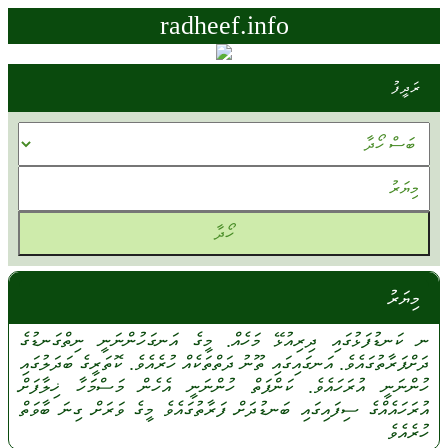
radheef.info
ރަދީފު
މިޔަރު
ނ
ކަނޑުފަޅުގައި
ދިރިއުޅޭ
މަހެއް.
މީގެ
އަނގަހުންނަނީ
ނިތްގަނޑުގެ
ދަށްފަރާތުގައެވެ.
އަނގައިގައި
ތޫނު
ދަތްތަކެއް
ހުރެއެވެ.
ކޮތަރީގެ
ބަދަލުގައި
ހުންނަނީ
އުރަހައެވެ.
ކަންފަތް
ހުންނަނީ
އެހެން
މަސްމަހާ
ޚިލާފަށް
އުރަހައެއްގެ
ސިފައިގައި
ބަނޑުދަށް
ފަރާތުގައެވެ
މީގެ
ވަރަށް
ގިނަ
ބާވަތް
ހުރެއެވެ