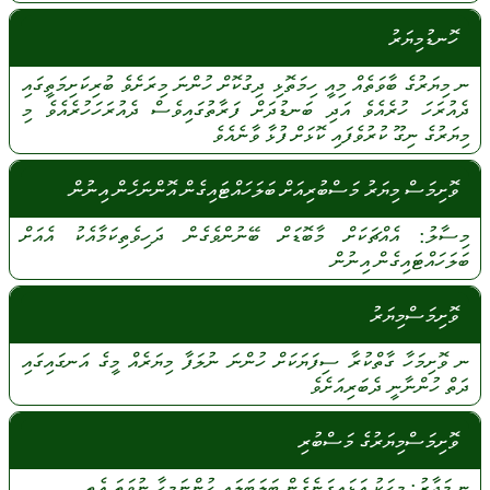
ހޮނޑުމިޔަރު
ނ
މިޔަރުގެ
ބާވަތެއް
މިއީ
ހިމަތޮޅި
ދިގުކޮށް
ހުންނަ
މިރަށެވެ
ބުރިކަށިމަތީގައި
ދެއުރަހަ
ހުރެއެވެ
އަދި
ބަނޑުދަށް
ފަރާތުގައިވެސް
ދެއުރަހަހުރެއެވެ
މި
މިޔަރުގެ
ނިގޫ
ކުރުވެފައި
ކޮޅަށް
ފުޅާ
ވާނެއެވެ
ވޮށިމަސް މިޔަރު މަސްބުރިއަށް ބަލަހައްޓައިގެން އޮންނަހެން އިނުން
މިސާލު:
އެއްޗަކަށް
މާބޮޑަށް
ބޭނުންވެގެން
ދަހިވެތިކަމާއެކު
އެއަށް
ބަލަހައްޓައިގެން
އިނުން
ވޮށިމަސްމިޔަރު
ނ
ވޮށިމަހާ
ގާތްކުރާ
ސިފަޔަކަށް
ހުންނަ
ނުލަފާ
މިޔަރެއް
މީގެ
އަނގައިގައި
ދަތް
ހުންނާނީ
ދެބަރިއަށެވެ
ވޮށިމަސްމިޔަރުގެ މަސްބުރި
ނ
މަޖާޒު:
މީހަކު
އަޅައިގަނެގެން
ބަލަބަލައި
ހުންނަމީހާ
ނުވަތަ
އެތި