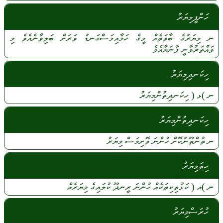
ހަންފީމިޔަރު
ނ
މިޔަރުގެ
ބާވަތެއް
މީގެ
ހަމާއިމަސްގަނޑު
ވަރަށް
ބަލިވާނެއެވެ
މި
ވައްތަރުވާނީ
ފާނަޔާއެވެ
ހިކަނދިމިޔަރު
ނ
)ޅ (
ހިކަނދިތުންމިޔަރު
ހިކަނދިތުންމިޔަރު
ނ
ތުންތޫނުކޮށް
ހުންނަ
ވޮށިމަސް
މިޔަރު
ހިތަމިޔަރު
ނ
)އ (
ކަޅުތިކިތަކެއް
ހުންނަ
ރީނދޫ
ކުލައިގެ
މިޔަރެއް
ހުރަސްމިޔަރު