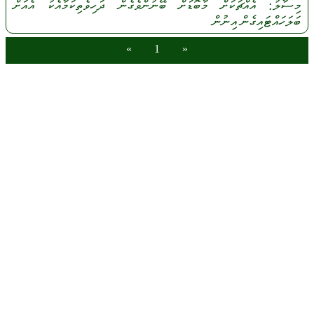
މިސާލު:
އެއްޗަކަށް
މާބޮޑަށް
ބޭނުންވެގެން
ދަހިވެތިކަމާއެކު
އެއަށް
ބަލަހައްޓައިގެން
އިނުން
»
1
«