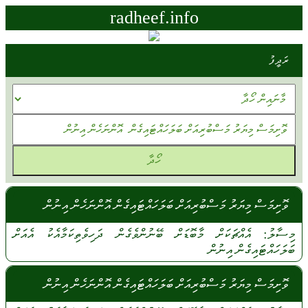
radheef.info
ރަދީފު
ވޮށިމަސް މިޔަރު މަސްބުރިއަށް ބަލަހައްޓައިގެން އޮންނަހެން އިނުން
މިސާލު:
އެއްޗަކަށް
މާބޮޑަށް
ބޭނުންވެގެން
ދަހިވެތިކަމާއެކު
އެއަށް
ބަލަހައްޓައިގެން
އިނުން
ވޮށިމަސް މިޔަރު މަސްބުރިއަށް ބަލަހައްޓައިގެން އޮންނަހެން އިނުން