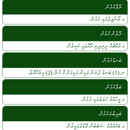
ރޮލާކެއުން
މ
ރޯނުފިލުވައި
ކެއުން
ރޮލުން ކެއުން
މ
އެއްޗެއް
ދިރިދިރި
އޮއްވައި
ކައިލުން
ބަނޑުކެއުން
ނ
(1)
ބަނޑު
ފުރަން
ގަޑިން
ގަޑިއަށް
ކާ
ކާނާ
(2)
އިރުކޮއްތު
ބަތާކެއުން
މ
މީހެއްގެ
ހެވަތުގައި
އުޅުން
ބަލިބުރަކެއުން
މ
ބައްޔެއްގެ
ސަބަބުން
ލޮޑުވެފައިވުން