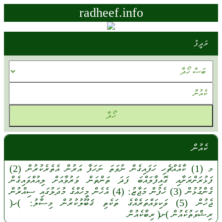
radheef.info
ރަދީފު
ކެއުން
މ
(1)
ކާއެއްޗެހި
ހަފައިގެން
ނުވަތަ
ނަހަފާ
އަރުން
އެތެރެކުރުން
(2)
ފަޅުރަށްރަށާއި
ގޮއިފާލައްބަ
ފަދަ
ތަންތަން
ވަރުވާއަށް
ލިއުއްވައިގެން
ގެންގުޅުން
(3)
ހެފުން
މަޖާޒު:
(4)
އެހެން
މީހެއްގެ
މުދަލުގައި
ސިއްރުން
ޖެހުން
(5)
ވަކިވައްތަރެއްގެ
ތަކެތި
ޤަބޫލުކުރުން
މިސާލު:
)ހ(
ރިޝްވަތުކެއުން
)ށ(
ރިބާކެއުން