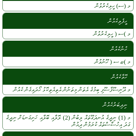
މ
(ސ)
ހީލިކެރުވުން
ހީފެލިކެއުން
މ
)ސ (
ހީލިކެރުވުން
ހުނުކެއުން
މ
)ޏ ސ (
ހޫނުވުން
ހޮވާކެއުން
މ
ދޫނިސޫފާސޫފި
ބިމުގެ
އެތަން
މިތަނުން
އެތިއެތިކޮޅު
ހޯދައިގެން
ކެއުން
ނިދިބަރުކެއުން
މ
(1)
ނިދީގެ
އުނދަގޫތައް
ލިބުން
(2)
ލޮލާއި
ބޮލާއި
ހަށިގަނޑަށް
ނިދީގެ
ގަދަ
އިހުސާސްތައް
ކުރަމުން
ދިއުން