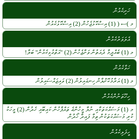
ހަށިކެއުން
މ
)ސ (
(1)
އިސްކޮޅުޖެހުން
(2)
އިސްކޮޅުކެއުން
އެލަވަރުކެއުން
މ
(1)
ބެއްދީމާ
ދެއަތުން
ވަށާޖެހުން (2)
"އަތްގުޅިކެއުން"
ބަލާ!
ހަވާކެއުން
މ
(1)
އަރާމުކޮށްލާން
ހިނގައިލުން
(2)
ވައިޖައްސައިލުން
ހިހޫތަނުންކެއުން
މ
(1)
މަސައްކަތަކާއި
ނުލާ
މީހުންގެ
ތައްޕާހުން
ކައިބޮއި
ހެދުން
(2)
މީހަކު
ކުރި
މަސައްކަތަކުން
ތިމާ
ފައިދާ
ހޯދުން
ހީފަލިކެއުން