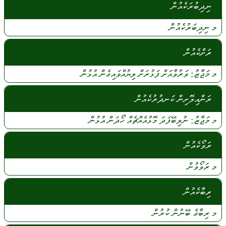
ނިދިބުރަކެއުން
މ
ނިދިބަރުކެއުން
ރަށްކެއުން
މ
މަޖާޒު:
ވަރުވާއަށް
ފަޅުރަށް
ލިޔުއްވައިގެން
އުޅުން
ރަންއިލޮށިން ކަނދުރުކެއުން
މ
މަޖާޒު:
ނުލިބޭފަދަ
މޮޅުއެއްޗެއް
ހޯދަން
އުޅުން
ރަވޯކެއުން
މ
ރަވޯވުން
ރިބާކެއުން
މ
ރިބާގެ
ބޭނުން
ކުރުން