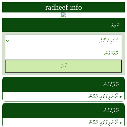
radheef.info
ރަދީފު
ރޮލާކެއުން
މ ރޯނުފިލުވައި
ކެއުން
ރޮލާކެއުން
މ
ރޯނުފިލުވައި
ކެއުން