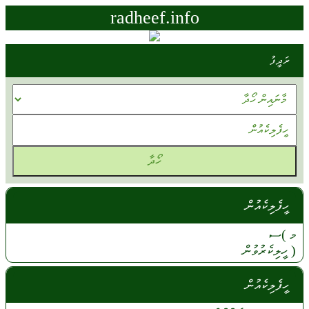
radheef.info
ރަދީފު
ހީފެލިކެއުން
މ )ސ
(
ހީލިކެރުވުން
ހީފެލިކެއުން