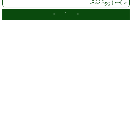
މ
)ސ (
ހީލިކެރުވުން
»
1
«