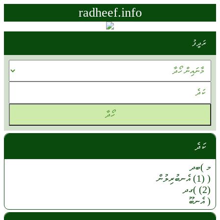
radheef.info
ރަދީފު
ކަދެ
މ )ބދ
(
(1)
އެނބުރިލުން
(2)
)ގދ
(
އެނބޫ