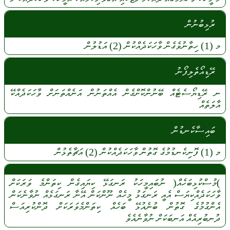
ރުޅިބުނުން
މ
(1)
ހިތާނުވެގެން
ވާހަކަދެއްކުން
(2)
އަޑުލުން
ރޭޑިއޯތެލިފޯނު
ނ
ރޭޑިޔޯސެޓެއް
ބޭނުންކޮށްގެން
އެއްތަނުން
އަނެއްތަނަށް
ވާހަކަދެއްކޭ
އާލަތެއް
ބައިސާކެނޑުން
މ
(1)
ފޮނިކެނޑުމުގެ
ގޮތުން
ވާހަކަދެއްކުން
(2)
އަޗާތެޅުން
)މުސްކުޅިބަހެއް(
ނުބައިމީހަކު
ރަނގަޅޭ
ކިޔައިގެން
ކިތަންމެ
ވަރަކަށް
ވާހަކަދެއްކިޔަސް
އެއީ
ރަނގަޅު
މީހެއް
ނޫންކަން
އޭނާ
ރަނގަޅެއް
ނުވާނެކަން
އެންގުމުގެ
ގޮތުން
ބުނެއުޅޭ
ބަހެއް
ކިތަންމެވަރަކަށް
ދޮންކުރިއަސް
ދުނބުރިއެއް
އަނބަކަށް
ނުވާނެއެވެ