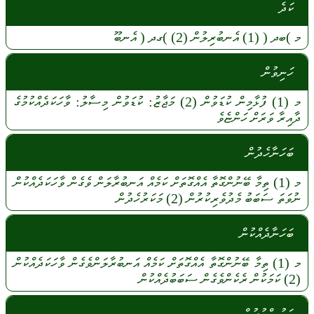
ކަދެ
މ
)ބދ (
(1)
އެނބުރިލުން
(2)
)ގދ (
އެނބޫ
ހަނިވުން
މ
(1)
ފުޅާމިން
ކުޑަވުން
(2)
މަޖާޒު:
ކުޑަވުން
މިސާލު:
ވާހަކަދެއްކުމުގެ
ދާއިރާ
ވަރަށް
ހަންޏެވެ
ބަހަނާހެދުން
މ
(1)
ތިމާ
ބޭނުންގޮތާ
އެއްގޮތަށް
ކަމެއް
އަނބުރާލަން
ވެގެން
ވާހަކަދެއްކުން
ނުވަތަ
ސަބަބު
މެދުވެރިކުރުން
(2)
މަކަރުހެދުން
ބަހަނާދެއްކުން
މ
(1)
ތިމާ
ބޭނުންގޮތާ
އެއްގޮތަށް
ކަމެއް
އަނބުރާލަންވެގެން
ވާހަކަދެއްކުން
(2)
ކަމަކުން
ރެކެންވެގެން
ސަބަބުދެއްކުން