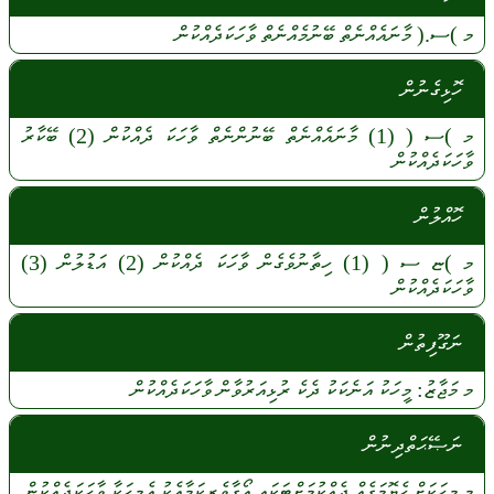
މ
)ސ.(
މާނައެއްނެތް
ބޭނުމެއްނެތް
ވާހަކަދެއްކުން
ހޮޅިގެނުން
މ
)ސ (
(1)
މާނައެއްނެތް
ބޭނުންނެތް
ވާހަކަ
ދެއްކުން
(2)
ބޭކާރު
ވާހަކަދެއްކުން
ހޮއްލުން
މ
)ޏ ސ (
(1)
ހިތާނުވެގެން
ވާހަކަ
ދެއްކުން
(2)
އަޑުލުން
(3)
ވާހަކަދެއްކުން
ނަގޫފިތުން
މ
މަޖާޒު:
މީހަކު
އަނެކަކު
ދެކެ
ރުޅިއަރުވާން
ވާހަކަދެއްކުން
ނަޞޭޙަތްދިނުން
މ
މީހަކަށް
ހެޔޮމަގެއް
ދެއްކުމަށްޓަކައި
އޯގާވެރިކަމާއެކު
އެމީހަކާ
ވާހަކަދެއްކުން