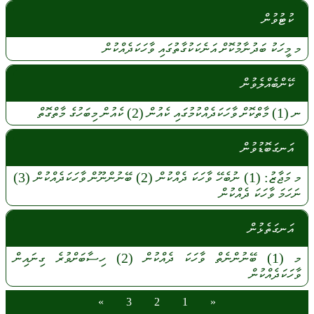
ކުޓުވުން
މ
މީހަކު
ބަދުނާމުކޮށް
އަނެކަކުގާތުގައި
ވާހަކަދެއްކުން
ކޭންބެއްލެވުން
ނ
(1)
މާތްކޮށް
ވާހަކަދެއްކުމުގައި
ކެއުން
(2)
ކެއުން
މިބަހުގެ
މާތްގޮތް
އަނގަބޮޑުވުން
މ
މަޖާޒު:
(1)
ނުބެހޭ
ވާހަކަ
ދެއްކުން
(2)
ބޭނުންނޫން
ވާހަކަދެއްކުން
(3)
ނަހަމަ
ވާހަކަ
ދެއްކުން
އަނގަތެޅުން
މ
(1)
ބޭނުންނެތް
ވާހަކަ
ދެއްކުން
(2)
ހިސާބަށްވުރެ
ގިނައިން
ވާހަކަދެއްކުން
»
3
2
1
«