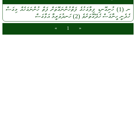
ނ
(1)
ހުނިގޮނޑި
ފިލާގަހުގެ
ފަތްހުންނަގޮތަށް
ފަތް
ހުންނަގަހެއް
މިގަސް
ހެދެނީ
ހީނާގަސް
ހެދޭގޮތަށެވެ
(2)
ހަނދުވަރީމާ
އަޅާގަސް
»
1
«