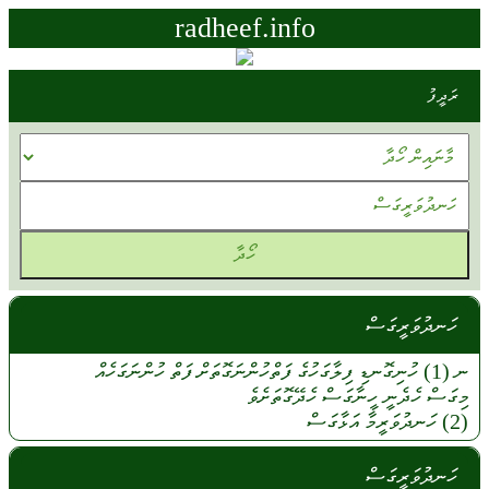
radheef.info
ރަދީފު
ހަނދުވަރީގަސް
ނ (1)
ހުނިގޮނޑި
ފިލާގަހުގެ
ފަތްހުންނަގޮތަށް
ފަތް
ހުންނަގަހެއް
މިގަސް
ހެދެނީ
ހީނާގަސް
ހެދޭގޮތަށެވެ
(2)
ހަނދުވަރީމާ
އަޅާގަސް
ހަނދުވަރީގަސް