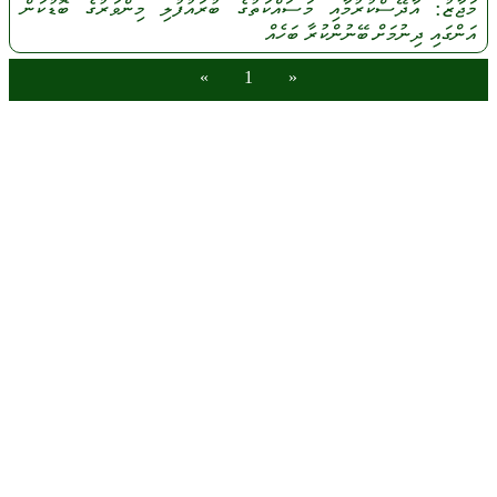
މަޖާޒު:
އާދޭސްކުރުމާއި
މަސައްކަތުގެ
ބުރައުފުލި
މިންވަރުގެ
ބޮޑުކަން
އަންގައި
ދިނުމަށް
ބޭނުންކުރާ
ބަހެއް
»
1
«