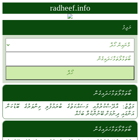
radheef.info
ރަދީފު
ބޯތަޅާލޯތަޅާހަދައިގެން
މަޖާޒު:
އާދޭސްކުރުމާއި
މަސައްކަތުގެ
ބުރައުފުލި
މިންވަރުގެ
ބޮޑުކަން
އަންގައި
ދިނުމަށް
ބޭނުންކުރާ
ބަހެއް
ބޯތަޅާލޯތަޅާހަދައިގެން