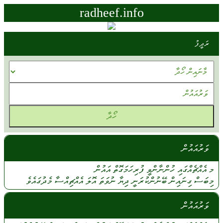
radheef.info
ރަދީފު
ވަރުއައުން
މ އެއްޗެއްގައި
ހުންނާންވީ
ފުރިހަމަގޮތް
އައުން
މިބަސް
ގިނައިން
ބޭނުންކުރަނީ
ދިޔާ
ނުވަތަ
އޮލަ
އެއްޗިއްސާ
މެދުގައެވެ
ވަރުއައުން