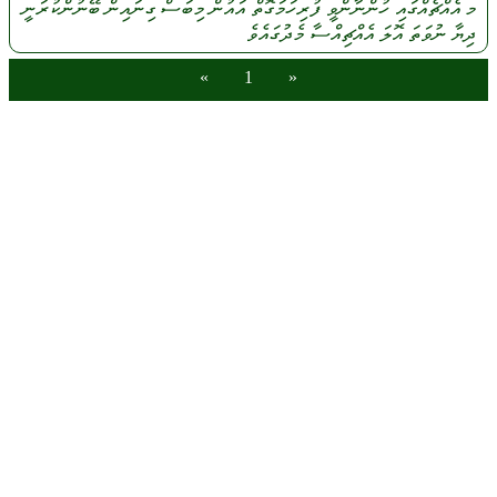
މ
އެއްޗެއްގައި
ހުންނާންވީ
ފުރިހަމަގޮތް
އައުން
މިބަސް
ގިނައިން
ބޭނުންކުރަނީ
ދިޔާ
ނުވަތަ
އޮލަ
އެއްޗިއްސާ
މެދުގައެވެ
»
1
«