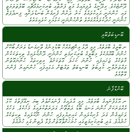
ދޫންޏެކެވެ.
މިދޫނީގެ
ދެފިޔައިގެ
މަތީ
ފަރާތާއި
ބުރިކަށިމައްޗާއި
ބޮލުތަލަމަތީ
ގައި
ހުންނަނީ
އަޅިކުލައެވެ
ކަރު
ދަށުން
ފެށިގެން
ބަނޑުދަށާއި
ފިނދުފަތް
ހުންނަނީ
ހުދުކުލައެއްގައެވެ
ތުންހުންނަނީ
ކަޅުއަޅި
ކުލައިގައެވެ
ބޮނޑިބަތްބޮލި
ނ
ބޮލީގެ
ބާވަތެއް.
މިއީ
ދޮޅު
އިންޗިއެއްހާ
ބޮޑުމިނުގެ
ތޮށިގަނޑު
ވަރަށް
ބޯކޮށް
ހުންނަ
ބޮއްޔެކެވެ
މިބޮލީގެ
ބުރިކަށިމަތި
ހުންނަނީ
ދޮންކުލައިގެ
ތިކިތަކަކުން
މާތަކެއް
ޖަހައިފައި
ހުންނަ
ކަހަލަ
ގޮތަކަށެވެ
މިތިކިތައް
ހުންނަގޮތުން
ވައްތަރުވާނީ
ކުދިބަތު
ބޮނޑިބަތް
ތައްޓަށް
އަޅައިފައި
ހުންނައިރު
ފެންނަ
ގޮތާއެވެ
ބޮންޑާފާނަ
ނ
އޮޅުފާނައިގެ
ބާވަތެއް.
މިއީ
އާދައިގެ
ފާނައަށްވުރެ
ބިޔަ
ނިގޫފަތުގެ
ކޮޅު
އެއްވަރަކަށް
ހުންނަ
އަނގަ
ބޮޑު
ދަތްތޫނު
ގަދަރަތްކުލައިގެ
މަހެކެވެ.
މަހުގެ
ވަށައިގެން
ގަދަ
މުށިކުލައިން
ކައިރިއެޅިފައި
ހުންނަ
ނޫކުލައިގެ
ތިކިތަކެއް
ހުރެއެވެ.
އަދި
ބުރިކަށިމަތީގައި
ހުރަހަށްވާގޮތަށް
ފުޅާ
ދެތިން
ގަޅި
ހުރެއެވެ