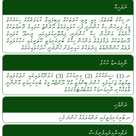
ނަލަހިކާ
ނ
ހިކާގެ
ބާވަތެއް:
މިއީ
ރީތި
ކުލަތަކެއް
ލިބިފައިވާ
ކުޑަވަރެއްގެ
ހިކައެކެވެ
މީގެ
ފިރިހެން
ހިކާ
ހުންނަނީ
ފެހި
ކުލައިގައެވެ
އޮރެންޖު
ކުލައިގެ
ރޮނގުތަކެއް
ހުރެއެވެ
އަންހެން
ހިކާ
ހުންނަނީ
ފިޔާތޮށިކުލައިގައި
ރީނދޫ
ކުލައިގެ
ރޮނގުތަކެއް
ދަމާފައެވެ
އަންހެން
ހިކާގެ
ބުރިކަށިމަތީ
ކޮތަރީގައި
ކަޅުކުލައިގެ
ދެލައް
ހުންނާނެއެވެ
މިދެލަކުގެ
ކައިރިފަށް
ހުންނަނީ
ހުދުކުލައިގައެވެ
ނާށިގަނޑު ކުކުޅު
ނ
(1)
ސީނުކުކުޅު
(2)
ގިނިކުކުޅު
(3)
ކަޅުނޫކުލައިގައި
ހުދުކުލައިގެ
ތިއްތިއް
ޖަހައިފައި
ހުންނަ
ބިންމަތީ
އުޅޭ
ދޫންޏެއް
މީގެ
ބުރިކަށިމަތި
އޮންނާނީ
ތާވައްކާށި
ނާށިގަނޑަކާ
އެއްބައްޓަމުގައެވެ
ރަންމެހި
ނ
ބުރިކަށިމަތީގައި
ރަންކުލައެއް
ހުންނަ
މެހި
ރަތްކިރުޅިރައިވެރިމަސް