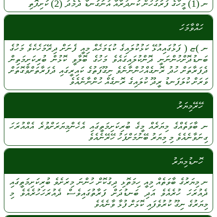
ނ
(1)
މީހާގެ
ފުރަގަހުން
ކަނދުރާއާ
އުނަގަނޑާ
ދެމެދު
(2)
ކަށިފޮތި
ހައްވާމަހަ
ނ
)ޏ (
ފަޅުގައިއުޅޭ
ކަޅުކުލައިގެ
ކުޑަމަހެއް
މިއީ
ފެނަށް
ދިރޭމަހެކެވެ
މަހުގެ
ބަނޑުދޮށްހުންނަނީ
ދޮންކުލައިގައެވެ
މަހުގެ
ބޮލާވީ
ކޮޅުން
ބުރިކަށިމަތިން
ދެފަރާތަށް
ހުދު
ރޮނގެއްހުންނާނެވެ
ނިގޫފަތުގެ
ކައިރީގައި
ދެފަރާތަށްވާގޮތަށް
ވަރަށް
ކުލަފަނޑު
ރީދޫ
ކުލައިގެ
ރޮނގެއް
ހުންނާނެއެވެ
ހޭރޭމިޔަރު
ނ
ބާވަތެއްގެ
މިޔަރެއް
މީގެ
ބުރިކަށިމަތީގައި
އެހެންމިޔަރަށްވުރެ
އެއްއުރަހަ
ގިނަވާނެއެވެ
މި
މިޔަރު
ބޭނުމަށްފަހު
ހޭރޭނެއެވެ
ހޮނޑުމިޔަރު
ނ
މިޔަރުގެ
ބާވަތެއް
މިއީ
ހިމަތޮޅި
ދިގުކޮށް
ހުންނަ
މިރަށެވެ
ބުރިކަށިމަތީގައި
ދެއުރަހަ
ހުރެއެވެ
އަދި
ބަނޑުދަށް
ފަރާތުގައިވެސް
ދެއުރަހަހުރެއެވެ
މި
މިޔަރުގެ
ނިގޫ
ކުރުވެފައި
ކޮޅަށް
ފުޅާ
ވާނެއެވެ