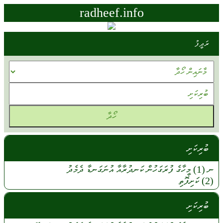
radheef.info
ރަދީފު
ބުރިކަށި
ނ (1)
މީހާގެ
ފުރަގަހުން
ކަނދުރާއާ
އުނަގަނޑާ
ދެމެދު
(2)
ކަށިފޮތި
ބުރިކަށި