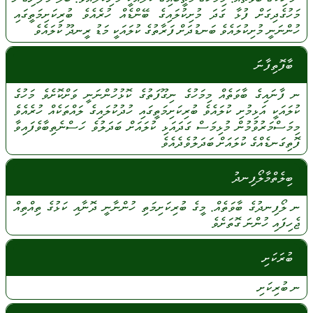
މަހުގެދިގަށް
ފުޅާ
ގަދަ
މުށިކުލައިގެ
ބޭންޑެއް
ހުރެއެވެ
ބުރިކަށިމަތީގައި
ހުންނަނީ
މުށިކުލައެވެ
ބަނޑުދަށް
ފަރާތުގެ
ކުލައަކީ
މަޑު
ރީނދޫ
ކުލައެވެ
ބާފޮތިފާނަ
ނ
ފާނައިގެ
ބާވަތެއް
މިމަހުގެ
ނިގޫފަތުގެ
ކޮޅުހުންނަނީ
ވަށްކޮށެވެ
މަހުގެ
ކުލައަކީ
އަޅިމުށި
ކުލައެވެ
ބުރިކަށިމަތީގައި
ހުދުކުލައިގެ
ލައްތަކެއް
ހުރެއެވެ
މިމަސްމަރުވުމުން
މުޅިމަސް
ގަދައަޅި
ކުލައަށް
ބަދަލުވެ
ހަސްނެތިބާވެފައިވާ
ފޮތިގަނޑެއްގެ
ކުލައަށް
ބަދަލުވެދެއެވެ
ބިލެތްމާލޯފިނދު
ނ
ލޯފިނދުގެ
ބާވަތެއް.
މީގެ
ބުރިކަށިމަތި
ހުންނާނީ
ދޮނާއި
ކަޅުގެ
ތިއްތިއް
ޖެހިފައި
ހުންނަ
ގޮތަށެވެ
ބުރަކަށި
ނ
ބުރިކަށި