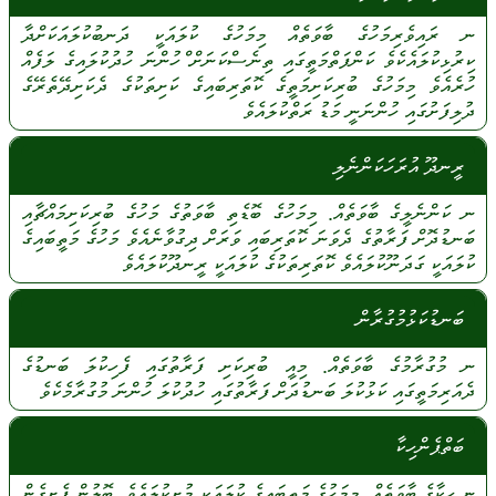
ނ
ރައިވެރިމަހުގެ
ބާވަތެއް
މިމަހުގެ
ކުލައަކީ
ދަނބުކުލައަކަށްދާ
ކިރުޅިކުލައެކެވެ
ކަންފަތްމަތީގައި
ތިނެސްކަނަށް
ްހުންނަ
ހުދުކުލައިގެ
ލަފެއް
ހުރެއެވެ
މިމަހުގެ
ބުރިކަށިމަތީގެ
ކޮތަރިބައިގެ
ކަށިތަކުގެ
ދެކަށިދޭތެރޭގެ
ދުލިފަށުގައި
ހުންނަނީ
މަޑު
ރަތްކުލައެވެ
ރީނދޫ އުރަހަކަންނެލި
ނ
ކަންނެލީގެ
ބާވަތެއް.
މިމަހުގެ
ބޮޑެތި
ބާވަތުގެ
މަހުގެ
ބުރިކަށިމައްޗާއި
ބަނޑުދޮށް
ފަރާތުގެ
ދެވަނަ
ކޮތަރިބައި
ވަރަށް
ދިގުވާނެއެވެ
މަހުގެ
މަތީބައިގެ
ކުލައަކީ
ގަދަނޫކުލައެވެ
ކޮތަރިތަކުގެ
ކުލައަކީ
ރީނދޫކުލައެވެ
ބަނޑުކަޅުމުގުރާން
ނ
މުގުރާމުގެ
ބާވަތެއް.
މިއީ
ބުރިކަށި
ފަރާތުގައި
ފެހިކުލަ
ބަނޑުގެ
ދެއަރިމަތީގައި
ކަޅުކުލަ
ބަނޑުދަށް
ފަރާތުގައި
ހުދުކުލަ
ހުންނަ
މުގުރާމެކެވެ
ބަތްޕެންހިކާ
ނ
ހިކާގެ
ބާވަތެއް.
މިމަހުގެ
މަތީބައިގެ
ކުލައަކީ
މުށިކުލައެވެ.
ބޮލުން
ފެށިގެން