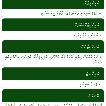
ބުރިކަށިފުށް
ނ
(1)
ބުރިކަށި
ފަރާތް
(2)
ފޮތުގެ
ހީރަސްމަތި
ބުރިކަށިޖައްސާލުން
މ
ބުރިކަށި
ދަމައިލުން
ބުރިކަށިޖެހުން
މ
ގަދަބައްޔަށް
ހިފައި
އޮޅުލުމުގެ
ތެރޭގައި
ބަލިވިމީހާގެ
ބުރިކަށި
ބިންމަތީގައި
ޖެހުން
ބުރިކާނޓު
ނ
)ގ (
ބުރިކަށި
ބޮނޑަނަ
ގޮނޑުދޮށު
ދޫނީގެ
ބާވެތެއް.
މިއީ
ހަށިގަނޑު
ބޮނޑިމަސް
ތުންކުރު