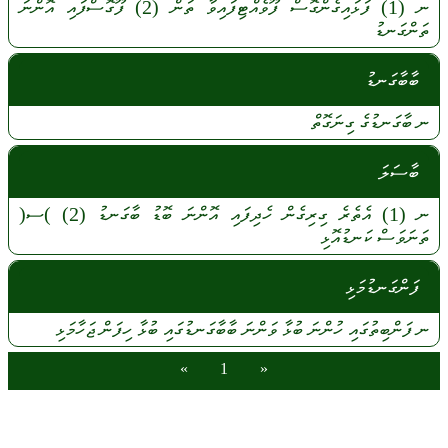
ނ
(1)
ފަޅައިގެންގޮސް
ފޫވެއްޓިފައިވާ
ތަން
(2)
ފޫގޮސްފައި
އޮންނަ
ތަންގަނޑު
ބާބާގަނޑު
ނ
ބާގަނޑުގެ
ގިނަގޮތް
ބާސަލަ
ނ
(1)
އެތެރެ
ގިރިގެން
ހެދިފައި
އޮންނަ
ބޮޑު
ބާގަނޑު
(2)
)ސ(
ތަނަވަސް
ކަނޑުއޮޅި
ފަންގަނޑުމަޅި
ނ
ފަންބިތުގައި
ހުންނަ
ބުޅާ
ވަންނަ
ބާބާގަނޑުގައި
ބުޅާ
ހިފަން
ޖަހާމަޅި
»
1
«