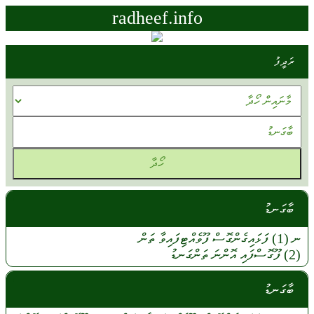
radheef.info
ރަދީފު
ބާގަނޑު
ނ (1)
ފަޅައިގެންގޮސް
ފޫވެއްޓިފައިވާ
ތަން
(2)
ފޫގޮސްފައި
އޮންނަ
ތަންގަނޑު
ބާގަނޑު