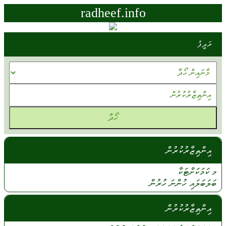
radheef.info
ރަދީފު
އިންތިޒާރުކުރުން
މ ކަމަކަށްޓަކާ
ބަލަބަލައި
ހުންނަ
ހުރުން
އިންތިޒާރުކުރުން