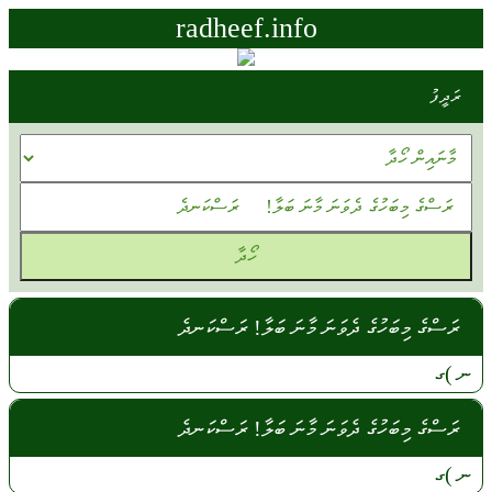
radheef.info
ރަދީފު
ރަސްގެ މިބަހުގެ ދެވަނަ މާނަ ބަލާ! ރަސްކަނދެ
ނ )ގ
ރަސްގެ މިބަހުގެ ދެވަނަ މާނަ ބަލާ! ރަސްކަނދެ
ނ
)ގ