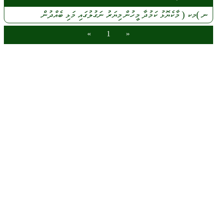
ނ
)މކ (
މާކެޔޮޅު
ކަމުދާ
މީހުން
މިޔަރު
ނަގުލުގައި
މަޅި
ބެއްދުން
»
1
«