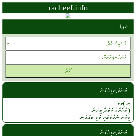
radheef.info
ރަދީފު
ރަންދަނޑިއެޅުން
ނ )މކ
(
މާކެޔޮޅު
ކަމުދާ
މީހުން
މިޔަރު
ނަގުލުގައި
މަޅި
ބެއްދުން
ރަންދަނޑިއެޅުން