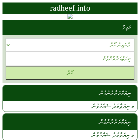
radheef.info
ރަދީފު
ނިޔަތްއަރާރުންވުން
މ ނިޔަތާމެދު
ޝައްކުވުން
ނިޔަތްއަރާރުންވުން
މ
ނިޔަތާމެދު
ޝައްކުވުން