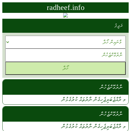
radheef.info
ރަދީފު
ނާރުގޮށްޖެހުން
މ ރާއްޖެބަލިޖެހިގެން
ނާރުތައް
ކުރުގެޅުން
ނާރުގޮށްޖެހުން
މ
ރާއްޖެބަލިޖެހިގެން
ނާރުތައް
ކުރުގެޅުން