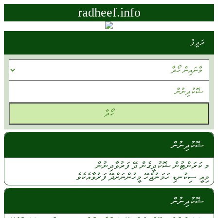
radheef.info
ރަދީފު
ޝޮކުދިނުން
މ ކަރަންޓުން
ޝޮކުދީގެން
ދޭ
ފަރުވާދިނުން
މިއީ
ސިކުނޑި
ހަމަނުޖެހޭ
މީހުންނަށްދޭ
ފަރުވާއެކެވެ
ޝޮކުދިނުން