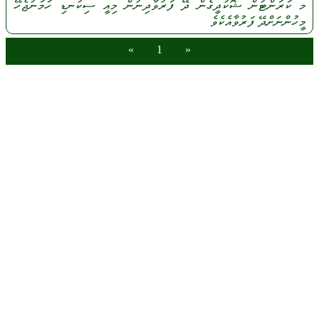
މ
ކަރަންޓުން
ޝޮކުދީގެން
ދޭ
ފަރުވާދިނުން
މިއީ
ސިކުނޑި
ހަމަނުޖެހޭ
މީހުންނަށްދޭ
ފަރުވާއެކެވެ
»
1
«