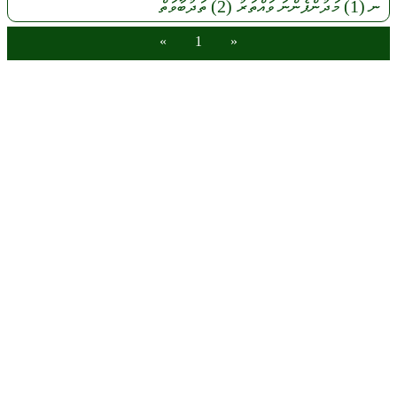
ނ
(1)
މަދުންފެންނަ
ވައްތަރު
(2)
ތަދުބާވަތް
»
1
«