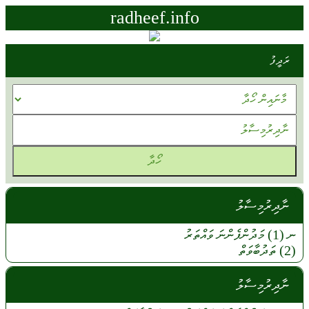
radheef.info
ރަދީފު
ނާދިރުމިސާލު
ނ (1)
މަދުންފެންނަ
ވައްތަރު
(2)
ތަދުބާވަތް
ނާދިރުމިސާލު