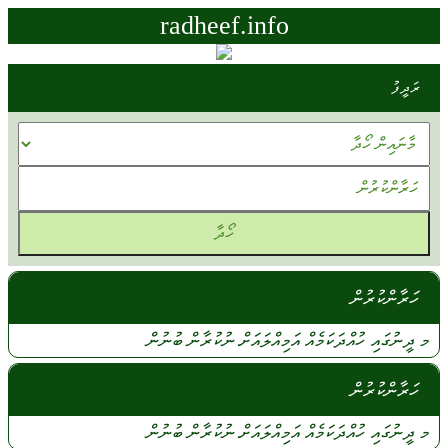
radheef.info
ރަދީފު
ހަރާންކުރުން
މ ދީނުގައި
ހުއްދަކަމެއް
އަމިއްލައަށް
ނުކުރާން
ބުނުން
ހަރާންކުރުން
މ
ދީނުގައި
ހުއްދަކަމެއް
އަމިއްލައަށް
ނުކުރާން
ބުނުން