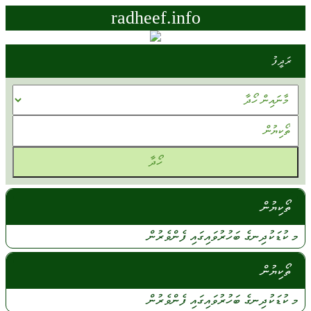
radheef.info
ރަދީފު
ތޯކިޔުން
މ ކުޑަކުދިނގެ
ބަހުރުވައިގައި
ފެންވެރުން
ތޯކިޔުން
މ
ކުޑަކުދިނގެ
ބަހުރުވައިގައި
ފެންވެރުން