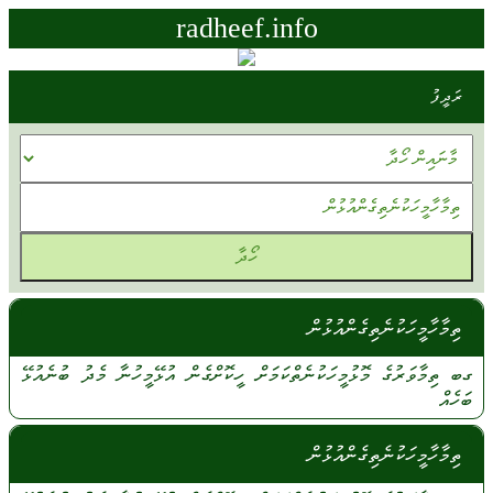
radheef.info
ރަދީފު
ތިމާހާމީހަކުނެތިގެންއުޅުން
ގބ ތިމާވަރުގެ
މޮޅުމީހަކުނެތްކަމަށް
ހީކޮށްގެން
އުޅޭމީހުނާ
މެދު
ބުނެއުޅޭ
ބަހެއް
ތިމާހާމީހަކުނެތިގެންއުޅުން