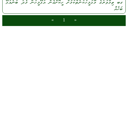
ގބ
ތިމާވަރުގެ
މޮޅުމީހަކުނެތްކަމަށް
ހީކޮށްގެން
އުޅޭމީހުނާ
މެދު
ބުނެއުޅޭ
ބަހެއް
»
1
«