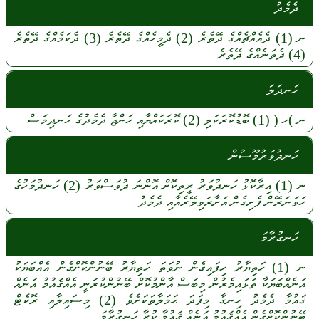
ދެމެދު
ނ
(1)
ދެއެއްޗެއްގެ
ދޭތެރެ
(2)
ދެމީހެއްގެ
ދޭތެރެ
(3)
ދެކަމެއްގެ
ދޭތެރެ
(4)
ދެތަނެއްގެ
ދޭތެރެ
ހަނދަލަ
ނ
)ހ (
(1)
ބޮޑުކޮރަކަލި
(2)
ކޮރަކައްޔާއި
ހަންޖާ
ދެމެދުގެ
ހަނދިމަސް
ހަނދުވަރުމޫސުން
ނ
(1)
އިރާކޮޅު
ހަނދުވަރު
ރީތިކޮށް
އޮންނަ
ދުވަސްވަރު
(2)
ހަނދުމަހުގެ
ހަވަނަރޭން
ފެށިގެން
އަށާރަވިލޭރެއާއި
ދެމެދު
ހަނގުރާމަ
ނ
(1)
ހަތިޔާރު
ހިފައިގެން
ނުވަތަ
ހަތިޔާރު
ބޭނުންކޮށްގެން
އެއްބަޔަކު
އަނެއްބަޔަކާ
ތަޅައިމެރުން
މިބަސް
އާންމުކޮށް
ބޭނުންކުރަނީ
އެއްޤައުމު
އަނެއް
ޤައުމާ
ދެމެދު
ހިނގާ
މިފަދަ
ޙަމަލާތަކަށެވެ
(2)
މިސައިލާއި
ރޮކެޓް
ބޭނުންކޮށްގެން
އެއްޤައުމު
އަނެއް
ޤައުމާ
ކުރާ
ހަނގުރާމަ