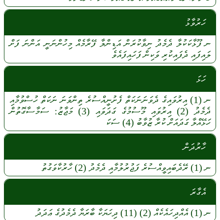
ހަރުވާޅު
ނ
ފޫޅާކަކުލާ
ދެމެދު
ނިވާކުރަން
އަޑިންލާ
ފޭރާމެއް
މިހުންނަނީ
އަންނަ
ފަށް
ލައިފައި
ދެފައިކުރި
ވަކިން
ފަހައިފައެވެ
ހަޅަ
ނ
(1)
އިރުވައިގެ
ދެވަނަނަކަތް
ފެށުނީއްސުރެ
ތިންވަނަ
ނަކަތް
ހުސްވުމާއި
ދެމެދު
(2)
އިރުވައި
މޫސުމުގެ
ގަދަވައި
(3)
މަޖާޒު:
ސަމާސާގޮތުން
ހަޅޭއްލާ
ގަދައަށް
ކުރާ
ޒުވާބު
(4)
ސަކަ
ހާރުދަން
ނ
(1)
ރޭދެބައިވީއްސުރެ
ފަޖުރުލުމާއި
ދެމެދު
(2)
ހާރުކާވަގުތު
އެގާރަ
ނ
(1)
އެއްދިހައެކެއް
(2)
(11)
ދިހަޔަކާ
ބާރަޔާ
ދެމެދުގެ
ޢަދަދު