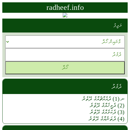
radheef.info
ރަދީފު
ދެމެދު
ނ (1)
ދެއެއްޗެއްގެ
ދޭތެރެ
(2)
ދެމީހެއްގެ
ދޭތެރެ
(3)
ދެކަމެއްގެ
ދޭތެރެ
(4)
ދެތަނެއްގެ
ދޭތެރެ