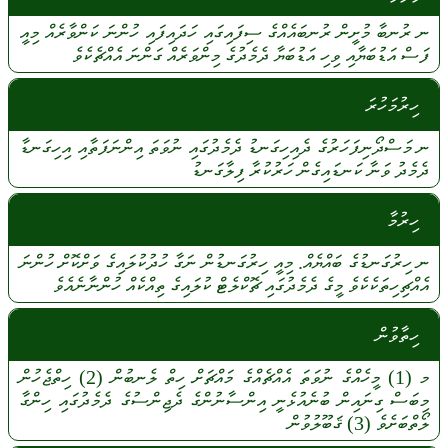
ނ
ރުނބާ
މުށީން
ރުނބައެއްގެ
ސިފައިގައި
ހަދައިފައި
ހުންނަ
ކަންވާރެއް
މިއީ
ފަސް
އަޑުބަޔާއި
ވިހި
އަޑުބަޔާ
ދެމެދުގެ
މިންވަރެއް
ގަންނަ
އެއްޗެކެވެ
ހިރުމަހުރަ
ނ
މަސްދޯނިފަހަރުގެ
ދެއިހިގަނޑު
ދެމެދުގައި
ނުވަތަ
އިންނަފަތާއި
އިހިގަނޑާ
ދެމެދު
ވަނާ
ކަނޑައިގެން
ހަރުކުރާ
ފިލާގަނޑު
ހިރުމާ
ނ
ހިރުގަނޑުގެ
ބައްޔެއް.
މިއީ
ހިރުގަނޑުން
ނަގާ
ހުދުކުލައިގެ
ވަށްކޮށް
ހުންނަ
އެއްޗިހިތަކެކެވެ
މީގެ
ދެމެދުގައި
ޗޮކްލެޓް
ކުލައިގެ
ތިއްކެއް
ހުންނާނެއެވެ
ހިތާވުން
މ
(1)
މީހެއްގެ
ނުވަތަ
އެއްޗެއްގެ
މައްޗަށް
ހިތް
ލެނބުން
(2)
ހިތްޖެހުން
މިބަސް
ގިނައިން
ބުނެއުޅެނީ
އިންސާނުންގެ
ދެޖިންސުގެ
ދެމެދުގައި
ހިންގާ
ލޯތްބަށެވެ
(3)
ޤަބޫލުވުން