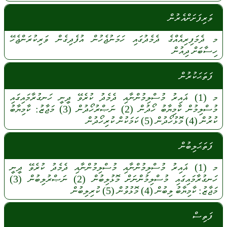
ވަރިފަށަށްއެރުން
މ
ދެމަފިރިއެއްގެ
ދެމެދުގައި
ހަމަނުޖެހުން
އުފެދިގެން
ވަރިކުރަންޖެހޭ
ހިސާބަށް
ދިއުން
ފަތަޙަކުރުން
މ
(1)
ޣައިރު
މުސްލިމުންނާއި
ދެމެދު
ކުރެވޭ
ދީނީ
ހަނގުރާމައިގައި
މުސްލިމުން
ކާމިޔާބު
ހޯދުން
(2)
ނަޞްރުހޯދުން
(3)
މަޖާޒު:
ކާމިޔާބު
ކުރުން
(4)
މޮޅުހޯދުން
(5)
ކަމަކުން
ކުރިހޯދުން
ފަތަޙަލިބުން
މ
(1)
ޣައިރު
މުސްލިމުންނާއި
މުސްލިމުންނާއި
ދެމެދު
ކުރެވޭ
ދީނީ
ހަނގުރާމައިގައި
މުސްލިމުންނަށް
މޮޅުލިބުން
(2)
ނަޞްރުލިބުން
(3)
މަޖާޒު:
ކާމިޔާބު
ލިބުން
(4)
މޮޅުވުން
(5)
ކުރިލިބުން
ފަތިސް