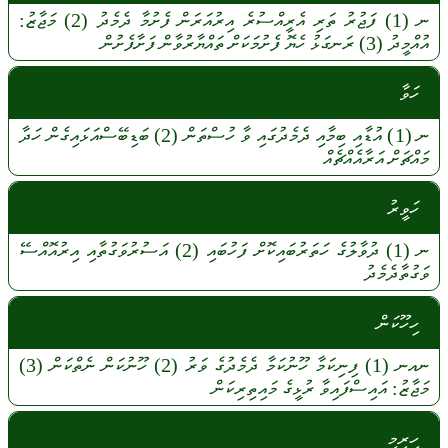
ނ
(1)
ފަޖުރު
ތަރި
އެރީއްސުރެ
އިރުއަރަން
ފެށުމާ
ދެމެދު
(2)
މަޖާޒު:
އުއްމީދު
(3)
ރަނގަޅު
ހެޔޮ
ފެށުމަކަށް
ތައްޔާރުވާން
ފަށާފެށުން
ހަވާ
ނ
(1)
އުޑާއި
ބިމާއި
ދެމެދުގައި
ވާ
ހުސްތަން
(2)
ބަޑިބޭސްއަޅައިގެން
ހަދާ
މައްޗަށް
އަރާއެއްޗެއް
ހަވީރު
ނ
(1)
ދުވާލުގެ
ހަތަރުބައިކޮށް
ފަހުބައި
(2)
އަސުރުވަގުތާއި
އިރުއޮއްސޭ
ވަގުތާދެމެދު
ހިހޫކަން
ނއނ
(1)
ފިނިކަމާ
ހޫނުކަމާ
ދެމެދުގެ
ވަރު
(2)
ހޫނުކަން
ނެތްކަން
(3)
މަޖާޒު:
އައިސްފައިވާ
ރުޅީގެ
މައިތިރިކަން
ހިރިމި