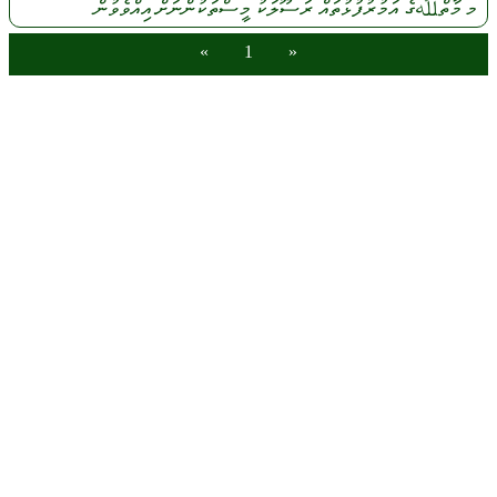
މ
މާތްﷲގެ
އަމުރުފުޅުތައް
ރަސޫލަކު
މީސްތަކުންނަށް
އިއްވެވުން
»
1
«