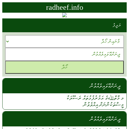
radheef.info
ރަދީފު
ދީނަށްގޮވައިލެއްވުން
މ މާތްﷲގެ
އަމުރުފުޅުތައް
ރަސޫލަކު
މީސްތަކުންނަށް
އިއްވެވުން
ދީނަށްގޮވައިލެއްވުން