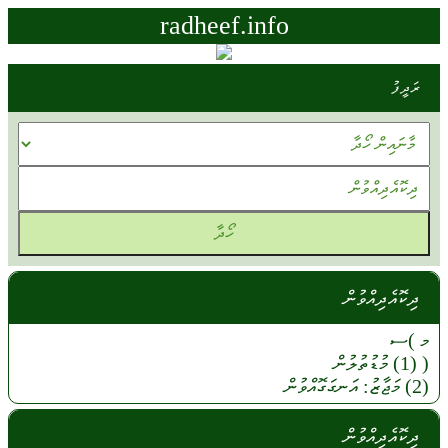
radheef.info
ރަދީފު
ދިކޮއެދިއްވުން
މ )ސ
(
(1)
މުޑުތުލުން
(2)
މަޖާޒު:
އަނގަގޮއްވުން
ދިކޮއެދިއްވުން