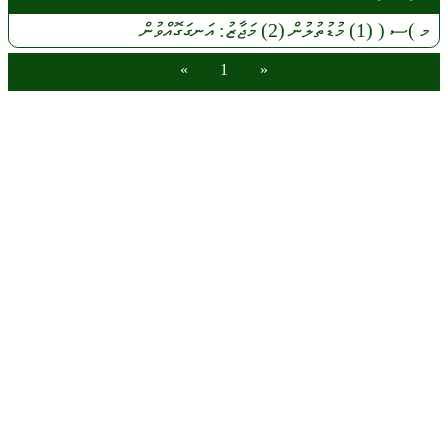
މ
)ސ (
(1)
މުޑުތުލުން
(2)
މަޖާޒު:
އަނގަގޮއްވުން
»
1
«