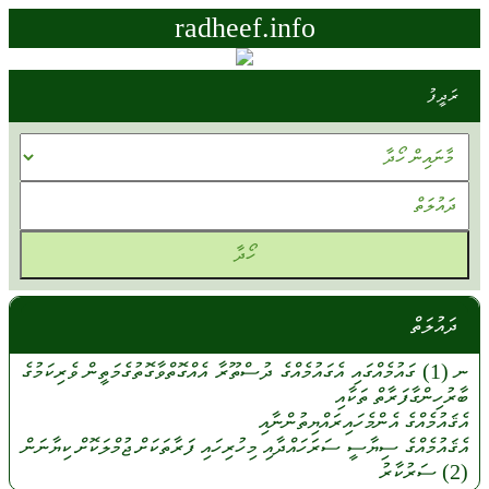
radheef.info
ރަދީފު
ދައުލަތް
ނ (1)
ގައުމެއްގައި
އެގައުމެއްގެ
ދުސްތޫރާ
އެއްގޮތްވާގޮތުގެމަތީން
ވެރިކަމުގެ
ބާރުހިންގާފަރާތް
ތަކާއި
އެޤައުމެއްގެ
އެންމެހައިރައްޔިތުންނާއި
އެޤައުމެއްގެ
ސިޔާސީ
ސަރަހައްދާއި
މިހުރިހައި
ފަރާތަކަށް
ޖުމްލަކޮށް
ކިޔާނަން
(2)
ސަރުކާރު