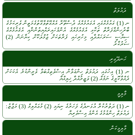
ދައުލަތް
ނ
(1)
ގައުމެއްގައި
އެގައުމެއްގެ
ދުސްތޫރާ
އެއްގޮތްވާގޮތުގެމަތީން
ވެރިކަމުގެ
ބާރުހިންގާފަރާތް
ތަކާއި
އެޤައުމެއްގެ
އެންމެހައިރައްޔިތުންނާއި
އެޤައުމެއްގެ
ސިޔާސީ
ސަރަހައްދާއި
މިހުރިހައި
ފަރާތަކަށް
ޖުމްލަކޮށް
ކިޔާނަން
(2)
ސަރުކާރު
ހަނދޭގިރި
ނ
(1)
އިހުގައި
ދައުލަތް
ހިންގަވާން
އިސްވެތިއްބަވާ
ވެރީންކުރެ
އެކަކަށް
ދެއްވާކޮލީގެ
ނަމެއް
(2)
ވަޒީރުއްދާ
ޚިލިއްޔާ
މާލިމީ
ނ
(1)
ދަތުރުކުރާ
އުޅަނދުގެ
ފަހަރުގެ
ނިޔަމި
(2)
މުޢައްލިމް
(3)
މަޖާޒު:
ދައުލަތް
ހިންގުމުގެ
އެންމެ
އިސްވެރިޔާ
މާލިމީކަން