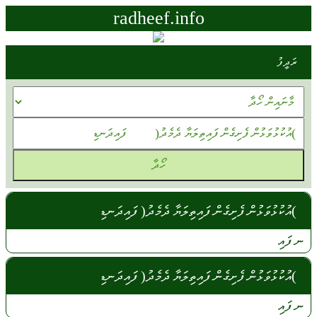
radheef.info
ރަދީފު
)އުކުޅުވަޅުން ފެށިގެން ފައިތިލަޔާ ދެމެދު( ފައިދަނޑި
ނ ފައި
)އުކުޅުވަޅުން ފެށިގެން ފައިތިލަޔާ ދެމެދު( ފައިދަނޑި
ނ
ފައި