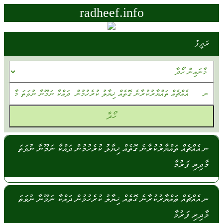
radheef.info
ރަދީފު
ނ އެއްޗެއް ތައްޔާރުކުރާނެ ގޮތެއް ޚިޔާލު ކުރެހުމުން ދައްކާ ނަމޫނާ ނުވަތަ
މާދިރި ފަރުމާ
ނ އެއްޗެއް ތައްޔާރުކުރާނެ ގޮތެއް ޚިޔާލު ކުރެހުމުން ދައްކާ ނަމޫނާ ނުވަތަ
މާދިރި ފަރުމާ