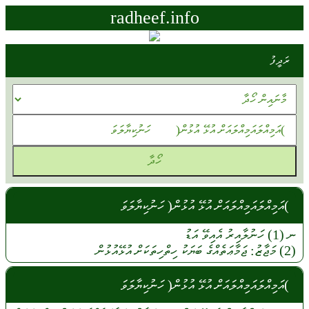
radheef.info
ރަދީފު
)އަމިއްލައަމިއްލައަށް އުޅޭ އުޅުން( ހަނުކިޔާލަވަ
ނ (1)
ހަނުލާއިރު
އެއިވޭ
އަޑު
(2)
މަޖާޒު:
ޖަމާޢަތެއްގެ
ބަޔަކު
ހިތްހިތަކަށް
އުޅޭއުޅުން
)އަމިއްލައަމިއްލައަށް އުޅޭ އުޅުން( ހަނުކިޔާލަވަ