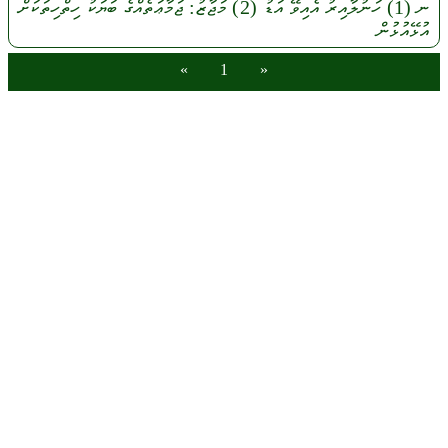
ނ
(1)
ހަނުލާއިރު
އެއިވޭ
އަޑު
(2)
މަޖާޒު:
ޖަމާޢަތެއްގެ
ބަޔަކު
ހިތްހިތަކަށް
އުޅޭއުޅުން
»
1
«