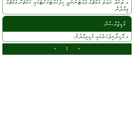
މ
ތަނެއް
ނުވަތަ
އެއްޗެއް
ވެއްޓުނަނުދީ
ހިފެހެއްޓުމަށްޓަކައި
ކައްޗަށް
އެއްޗެއް
ވިއްދުން
މުޑިޖެއްސުން
މ
އޮޑިދޯނިފަހަރުގައި
މުޑިވިއްދުން
»
1
«