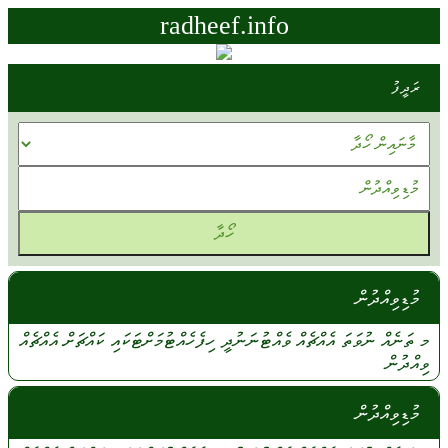
radheef.info
ރަދީފު
މުޑިވިއްދުން
މ ތަނެއް
ނުވަތަ
އެއްޗެއް
ވެއްޓުނަނުދީ
ހިފެހެއްޓުމަށްޓަކައި
ކައްޗަށް
އެއްޗެއް
ވިއްދުން
މުޑިވިއްދުން