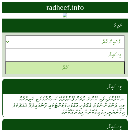
radheef.info
ރަދީފު
މިސައިލް
ނ ބޮލެއްލައިފައި
އޮންނަ
ދުރަށް
ފޮނުވާލެވޭ
ހަނގުރާމަމަތީ
ހަތިޔާރެއް
މިއީ
ތަންތަން
ނުވަތަ
އެއްޗެހި
ގޮއްވައިލުމަށްޓަކައި
ފޮނުވައިލެވޭ
އެއްޗެކެވެ
މިހުންނަނީ
ހިމަދިގުކޮށް
ކުރިއަށް
އޫކޮށެވެ
މިސައިލް