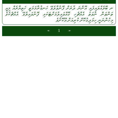
ނ
ބޮލެއްލައިފައި
އޮންނަ
ދުރަށް
ފޮނުވާލެވޭ
ހަނގުރާމަމަތީ
ހަތިޔާރެއް
މިއީ
ތަންތަން
ނުވަތަ
އެއްޗެހި
ގޮއްވައިލުމަށްޓަކައި
ފޮނުވައިލެވޭ
އެއްޗެކެވެ
މިހުންނަނީ
ހިމަދިގުކޮށް
ކުރިއަށް
އޫކޮށެވެ
»
1
«