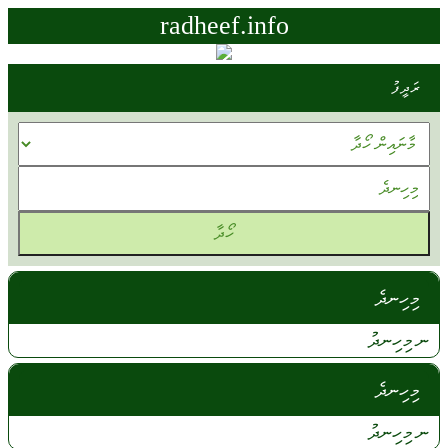
radheef.info
ރަދީފު
މިހިނދެ
ނ މިހިނދު
މިހިނދެ
ނ
މިހިނދު