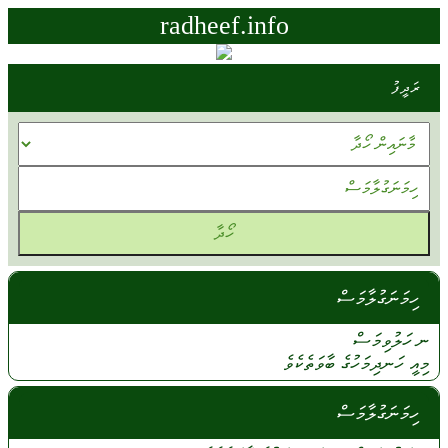
radheef.info
ރަދީފު
ހިމަނަގުލާމަސް
ނ ހަލުވިމަސް
މިއީ
ހަނދިމަހުގެ
ބާވަތެކެވެ
ހިމަނަގުލާމަސް