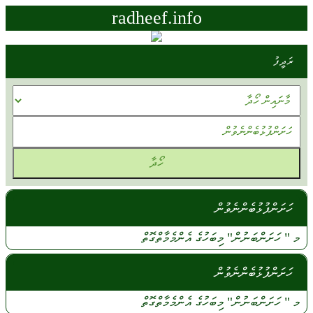
radheef.info
ރަދީފު
ހަށަންފުޅުބެންނެވުން
މ "
ހަށަންބަނުން"
މިބަހުގެ
އެންމެމާތްގޮތް
ހަށަންފުޅުބެންނެވުން
މ
"
ހަށަންބަނުން"
މިބަހުގެ
އެންމެމާތްގޮތް