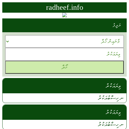
radheef.info
ރަދީފު
ވިޔައަކުރު
ނ ހިސާބުއަކުރު
ވިޔައަކުރު
ނ
ހިސާބުއަކުރު