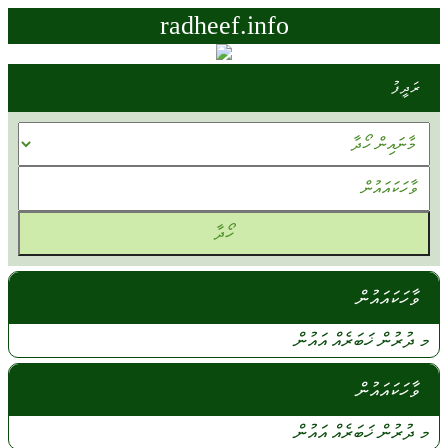
radheef.info
ރަދީފު
ވާހަކައައުން
މ ދުރުން
ޚަބަރެއް
އައުން
ވާހަކައައުން
މ
ދުރުން
ޚަބަރެއް
އައުން