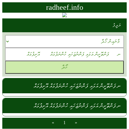
radheef.info
ރަދީފު
ނ ފަންތޮށީން އަޅައި ފަންނުޖަހައި ހުންނަފުޅައް އޮށިފުޅައް
ނ ފަންތޮށީން އަޅައި ފަންނުޖަހައި ހުންނަފުޅައް އޮށިފުޅައް
»
1
«