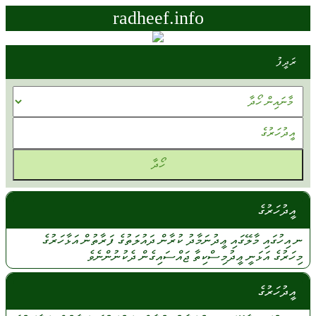
radheef.info
ރަދީފު
އީދުހަރުގެ
ނ އިހުގައި
މާލޭގައި
ޢީދުނަމާދު
ކުރާން
ދައުލަތުގެ
ފަރާތުން
އަޅާހަރުގެ
މިހަރުގެ
އަޅަނީ
ޢީދުމިސްކިތާ
ޖައްސައިގެން
ދެކުނުންނެވެ
އީދުހަރުގެ