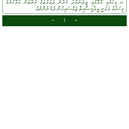
ނ
އިހުގައި
މާލޭގައި
ޢީދުނަމާދު
ކުރާން
ދައުލަތުގެ
ފަރާތުން
އަޅާހަރުގެ
މިހަރުގެ
އަޅަނީ
ޢީދުމިސްކިތާ
ޖައްސައިގެން
ދެކުނުންނެވެ
»
1
«