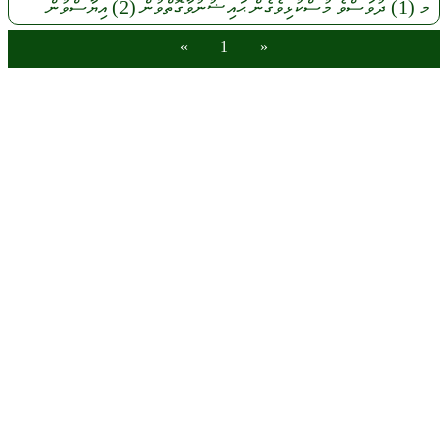
މ
(1)
ދުވަސްވެ
މުސްކުޅިވެގެން
ޙައިޟުނުވާގޮތްވުން
(2)
އިޔާސްވުން
»
1
«