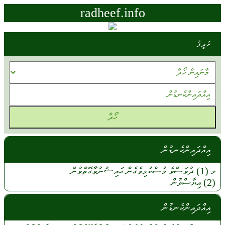
radheef.info
ރަދީފު
އިއްދައިންކެނޑުން
މ (1)
ދުވަސްވެ
މުސްކުޅިވެގެން
ޙައިޟުނުވާގޮތްވުން
(2)
އިޔާސްވުން
އިއްދައިންކެނޑުން