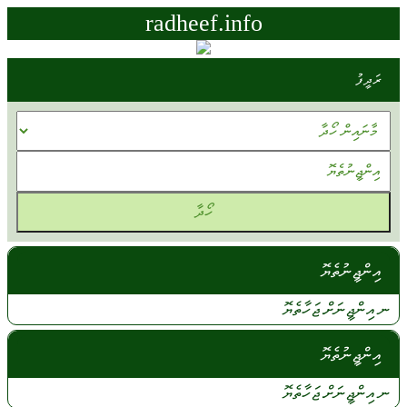
radheef.info
ރަދީފު
އިންޖީނުތެޔޮ
ނ އިންޖީނަށް
ޖަހާތެޔޮ
އިންޖީނުތެޔޮ
ނ
އިންޖީނަށް
ޖަހާތެޔޮ