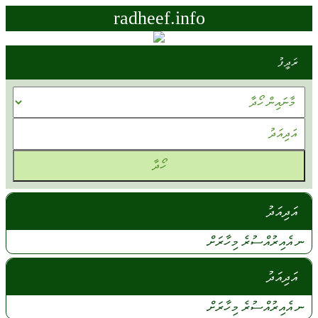
radheef.info
ރަދީފު
އަދިއަދު
ނ އެއިރުއްސުރެ
މިހާރަށް
އަދިއަދު
ނ
އެއިރުއްސުރެ
މިހާރަށް