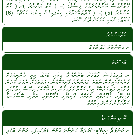
ގޮތުންވެސް
ބޭނުންކުރެއެވެ
މިސާލު:
)ހ (
ހުތް
އަންނާރު
)ށ (
ހުތް
ކުންނާރު
(5)
)އ (
މޫދުތެރޭގަލުގައި
ހިއްޕައިގެން
އިންނަ
އެއްޗެއް
(6)
މަޖާޒު:
ނުބައި
ކަމަކަށް
ދޭނަސޭހަތް
ހުތްއަންނާރު
ނ
އަންނާރުގެ
ހުތް
ބާވަތް
ބޭސްކަރަ
ނ
އަރިދަފުސް
ރޯގާއަށް
ބޭނުންކުރާ
ދިވެހި
ބޭހެއް.
މިއީ
ދުންނިކަފަތް
ފެނުކައްކައިގެން
ނުވަތަ
ޅައަންނާރު
ފޮޅިކޮށްގެން
ހިއްތަލަފުށް
ނުވަތަ
ގޮދަން
ފުށުގައި
މަތިކަރާބޭހާ
ދިޔާ
ހަކުރު
އަޅައިގެން
ހިލާ
ބޭހެކެވެ
މިބޭސް
ހިލުމުގައި
ފޮނިތޮށި
ކާފޫރުތޮޅި
އަޅައެވެ
ފޮނިތޮށި
ކާފޫރުތޮޅި
އަޅާނީ
ބޭސްގަނޑު
ހަރުވަމުން
އަންނަ
އިރުއެވެ
ބޮނޑިބަތްގަނޑު
ނ
ކަނަމަދާ
ހިކިމޭބިސްކަދުރާ
އަންނާރު
އޮށުން
ކުރަހައިފައި
ހުންނަ
ބޮޑެތި