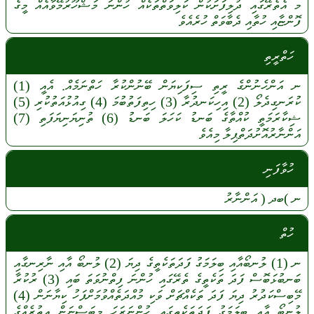
މ
އެތެރޭގައި
ދުލިފަށަކުން
ކަލިވަތްތަކެއް
ހުންނަ
މަޝްހޫރުމޭވާއެއް
މީގެ
ފޮންޏާއި
ހުތާއި
ދެބާވަތް
ހުރެއެވެ
ހަތްރީތި
ނ
އަންހެނުންގެ
ރީތި
ސިފަކިޔަން
ބޭނުންކުރާ
ހަތްނަމެއް.
އެއީ
(1)
ކުރަނގިދެލޯ
(2)
އިހިކަނދުރާ
(3)
ހިތިފަތުބުމަ
(4)
ގިއުޅުއަތުކުރި
(5)
ޝިކާރަމަތީ
ކުއްތާގެ
ބަނޑު
ކަހަލަ
ބަނޑު
(6)
ތުނިޔަނިޔަފަތި
(7)
އަންނާރުއޮށުދަތްޕިލާ
މިއެވެ
ހުވާފަނި
ނ
)ބދ (
އަންނާރު
ހުތް
ނ
(1)
ލުނބޯއާއި
ބިލަމަގު
ފަދަތަކެތީގެ
ދިޔަ
(2)
ލުނބޯ
އާއި
ނާރިނގާއި
ބަނބުޅަބޮސް
ފަދަ
ތަކެތީގެ
ތެރޭގައި
ހުންނަ
ފިތްނުވަތަ
ބައި
(3)
ރުކުރާ
މޭބިސްކަދުރު
ދިޔަ
ފަދަ
ތަކެއްޗަށް
ވަކި
މުއްދަތެއްވުމަށްފަހު
ކިޔާނަން
(4)
ލުނބޯ
އާއި
ބިލަމަގު
ފަދަތަކެތީގައި
ހުންނަރަހަ
މިބަސްނަން
އިތުރެއްގެ