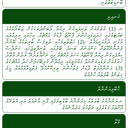
ބޮނޑިބަތްތަށި
ކަނދިލި
ނ
(1)
އެތެރެއަށް
ތަށިލައިގެން
ދިއްލާ
ލޯބަންދުތަކަކުން
ޖަބުރޯލެއްގެ
ބައްޓަމުގައި
ހަދައިފައިހުންނަ
ފާނޫޒު
ފާޑުގެ
އެއްޗެއް.
އިހުގައި
މިދިއްލައި
އުޅެނީ
ދަމުއަށީގައެވެ.
(2)
ހަތްތުތިމަހާއި
ތުތިމަސް
ބުރިތަކެއް
ބޭރުން
ފެންނާނޭގޮތަށް
ކަންކަނަށް
ބަނދެ
ބޭރުގައި
ތުނިފޮތިޖަހައި
ކަރުދާސް
ހިއްޕައިގެން
ދިއްލާ
ފޫނޫޒެއް
ކަހަލަ
އެއްޗެއް
މިއީ
ރަށްމާލުދުރޭ
ަރަދުން
މާލޫދު
ހަރުގެއަށް
ވަޑައިގަންނަވާ
މަގުމަތީގައި
ދިއްލާން
ކުދިބޭކަލުން
ހަދާ
އެއްޗެކެވެ
(3)
އަންނާރުފަތް
ފާޑަށް
ފަތްހުންނަ
ތިރިކޮށްހެދޭ
ފަތްޕިލާވެއްޔެއް
މީގެ
ކިތަންމެ
ބާވަތެއް
ހުރެއެވެ
ކާބޮލިއަންނާރު
ނ
އަންނާރުގެ
ބާވަތެއް
މިއަންނާރު
ބޮޑެތިވެފައި
ފޮނި
ވާނެއެވެ
އަދި
އެތެރޭގެ
އޮށްތައް
މަޑުވެފައި
ރަތްކުލަ
ގަދަވާނެއެވެ
މޭވާ