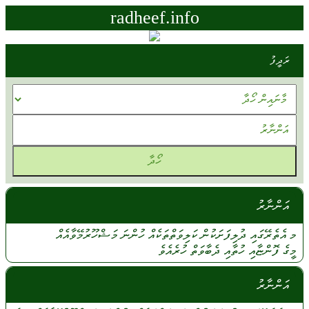
radheef.info
ރަދީފު
އަންނާރު
މ އެތެރޭގައި
ދުލިފަށަކުން
ކަލިވަތްތަކެއް
ހުންނަ
މަޝްހޫރުމޭވާއެއް
މީގެ
ފޮންޏާއި
ހުތާއި
ދެބާވަތް
ހުރެއެވެ
އަންނާރު