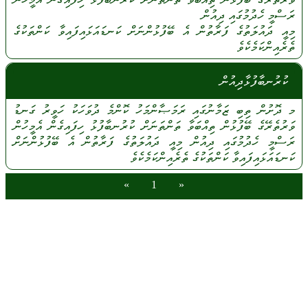
ރަސްމީ
ހެދުމުގައި
ދިއުން
މިއީ
ދައުލަތުގެ
ފަރާތުން
އެ
ބޭފުޅުންނަށް
ކަނޑައަޅައިފައިވާ
ކަންތަކުގެ
ތެރެއިންކަމެކެވެ
ކުރުނބާފުޅާދިއުން
މ
ދޮށުން
ތިބި
ޒަމާނުގައި
ރަމަޞާންމަހު
ކޮންމެ
ދުވަހަކު
ހަވީރު
ގަނޑު
ވަރުތެރޭގެ
ބޭފުޅުން
ތިއްބަވާ
ތަންތަނަށް
ކުރުނބާފުޅު
ހިފައިގެން
އެމީހުން
ރަސްމީ
ހެދުމުގައި
ދިއުން
މިއީ
ދައުލަތުގެ
ފަރާތުން
އެ
ބޭފުޅުންނަށް
ކަނޑައަޅައިފައިވާ
ކަންތަކުގެ
ތެރެއިންކަމެކެވެ
»
1
«