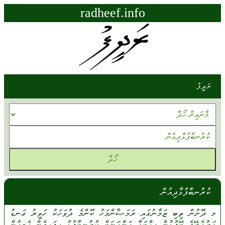
radheef.info
ރަދީފު
ކުރުނބާފުޅާދިއުން
މ ދޮށުން
ތިބި
ޒަމާނުގައި
ރަމަޞާންމަހު
ކޮންމެ
ދުވަހަކު
ހަވީރު
ގަނޑު
ވަރުތެރޭގެ
ބޭފުޅުން
ތިއްބަވާ
ތަންތަނަށް
ކުރުނބާފުޅު
ހިފައިގެން
އެމީހުން