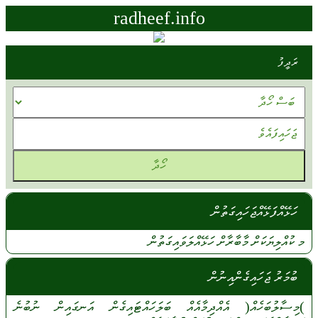
radheef.info
ރަދީފު
ހަޅޭއްފަޅޭއްޖަހައިގަތުން
މ
ކުއްލިޔަކަށް
މާބާރާށް
ހަޅޭއްލަވައިގަތުން
ބުމަރު ޖަހައިގެންއިނުން
)މިސާލުބަހެއް(
އެއްދިމާއެއް
ބަލަހައްޓައިގެން
އަނގައިން
ނުބުނެ