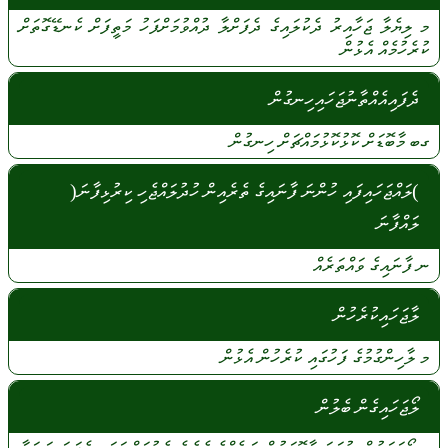
މ
ލިޔެލާ
ޖަހާއިރު
ދެކުލައިގެ
ދެފަށްލާ
ދުއްވުމަށްފަހު
މަތީފަށް
ކެނޑޭގޮތަށް
ކުރެހުމެއް
އެޅުން
ދެފައިއެއްތާނުޖަހައިހިނގުން
ގބ
މާބޮޑަށް
ކޮޅުކޮޅުމައްޗަށް
ހިނގުން
)ލައްޖަހައިފައި ހުންނަ ފާނައިގެ ތެރެއިން ހުދުލައްޖެހި ކިރުޅިފާނަ(
ލައްފާނަ
ނ
ފާނައިގެ
ވައްތަރެއް
ލާޖަހައިކުރެހުން
މ
ލާހިންގުމުގެ
ފަހުގައި
ކުރެހުން
އެޅުން
ލޯޖަހައިގެން ބެލުން