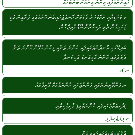
ހައިރާންވެފައި
އިންނަ
އިނުމަށް
ބުނާބަހެއް
މ ލަކުޑިއާއި ރުއްވަކަރު ފެޅުމަށް ހޮނދުޖަހައިގެން ކޮށުމުގައި ފުރޮއިން ގަޅި
ޖަހައިގެން ދާލި ވަކިކުރުން ބޮޑުދާލިޖެހުން
ބަދިގޭގައި އުނދުންޖަހައިފައި ހުންނަ ތަނާއި މީހުން އުޅޭން އޮންނަ ތަނާ
ދެމެދުގައި އޮންނަ އޮޅިގަނޑު އަޅިކަނދާ
ނ
)ގ
ނ ފަންތޮށީން އަޅައި ފަންނުޖަހައި ހުންނަފުޅައް އޮށިފުޅައް
)މުށިވަޅުޖަހައިފައި ހުންނަތެލި( މުށިޖެހިތެލި
ނ
ފިތްޖެހިތެލި
ދުވެބަޑިބަޑިޖަހައިފައިދިއުން