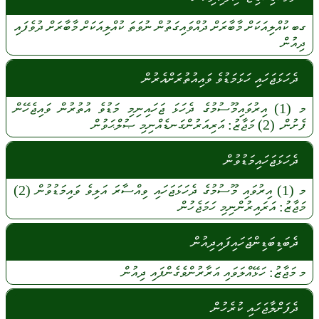
ގބ
ކުއްލިއަކަށް
މާބާރަށް
ދުއްވައިގަތުން
ނުވަތަ
ކުއްލިއަކަށް
މާބާރަށް
ދުވެފައި
ދިއުން
ދެހަޅަޖަހައި ހަޅަމަޑުވެ ވައިއުތުރަށްއެރުން
މ
(1)
އިރުވައިމޫސުމުގެ
ދެހަޅަ
ޖަހައިނިމި
މަޑުވެ
އުތުރުން
ވައިޖެހޭން
ފެށުން.
(2)
މަޖާޒު:
އަރިއަރުންގަނޑެއްނިމި
ޞުލްޙަވުން
ދެހަޅަޖަހައިމަޑުވުން
މ
(1)
އިރުވައި
މޫސުމުގެ
ދެހަޅަޖަހައި
ވިއްސާރަ
އަލިވެ
ވައިމަޑުވުން
(2)
މަޖާޒު:
އަރައިރުންނިމި
ހަމަޖެހުން
ދެބަޑިބަޑިންޖަހައިފައިދިއުން
މ
މަޖާޒު:
ހަޅޭއްލަވައި
އަރާރުންވެގެންފައި
ދިއުން
ދެފަށްލާޖަހައި ކުރެހުން