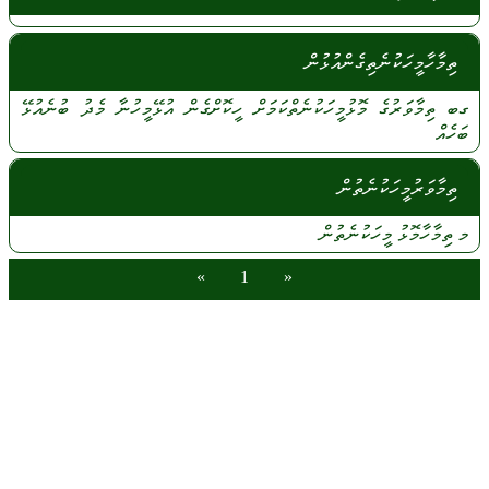
ތިމާހާމީހަކުނެތިގެންއުޅުން
ގބ
ތިމާވަރުގެ
މޮޅުމީހަކުނެތްކަމަށް
ހީކޮށްގެން
އުޅޭމީހުނާ
މެދު
ބުނެއުޅޭ
ބަހެއް
ތިމާވަރުމީހަކުނެތުން
މ
ތިމާހާމޮޅު
މީހަކުނެތުން
»
1
«