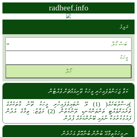
radheef.info
ރަދީފު
ކަވާ ޖަހަންވެފައިހުރި މީހަކު ތޮށިމައްޗަށް ވެއްޓުން
)މިސާލުބަހެއް(
(1)
ލޭ
ނުބައިވެފައިހުރި
މީހަކު
ތޫނު
ގާތަކެއްގެ
ތެރެއަށްވެއްޓި
ތަންތަންކެނޑި
ލޭނުކުތުން.
(2)
މަޖާޒު:
ތިމާގެ
އެދުން
ފައުޅުކުރުމަކާ
ނުލައި
ބޭނުންކަމެއް
ފުދުން
ނ މީހަކުތިމާއޭ ބުނާން ބުނާގޮތް އަހުރެން