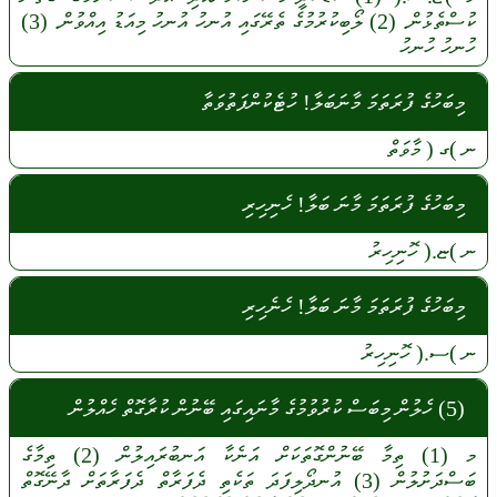
ކުސްތެޅުން.
(2)
ލޯބިކުރުމުގެ
ތެރޭގައި
އުނހު
އުނހު
މިއަޑު
އިއްވުން.
(3)
ހުނހު
ހުނހު
މިބަހުގެ ފުރަތަމަ މާނަބަލާ! ހުޓެކުންފަތުވަތާ
ނ
)ގ (
މާވަތް
މިބަހުގެ ފުރަތަމަ މާނަ ބަލާ! ހެނިހިރި
ނ
)ޏ.(
ހޮނިހިރު
މިބަހުގެ ފުރަތަމަ މާނަ ބަލާ! ހެނެހިރި
ނ
)ސ.(
ހޮނިހިރު
(5) ހެލުން މިބަސް ކުރުވުމުގެ މާނައިގައި ބޭނުން ކުރާގޮތް ހެއްލުން
މ
(1)
ތިމާ
ބޭނުންގޮތަކަށް
އަނެކާ
އަނބުރައިލުން
(2)
ތިމާގެ
ބަސްދަށުލުން
(3)
އުނދޯލިފަދަ
ތަކެތި
ދެފަރާތް
ދެފަރާތަށް
ދާނޭގޮތް