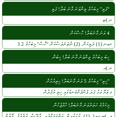
"ފަތި" މިބަހުގެ ތިންވަނަ މާނަ ބަލާ! ފަތި
ނ
)ޏ
4 ވަނަ މާނަބަލާ! ހާސްކަން
ނއނ
(1)
ދަތިކަން.
(2)
ނުތަނަވަސްކަން
"ހާސް"
މިބަހުގެ
2 3
ހިބަ މިބަހުގެ ތިންވަނަ މާނަ ބަލާ! ހިބަން
ނ
)އ
"ހިތި" މިބަހުގެ 5 ވަނަ މާނަބަލާ! ހިތިއެޅުން
މ
ވެޔޮ
ވަޅު
ފަދަ
ފެންފެންގަނޑުގައި
ހިތި
އުފެދުން
މިކަމުގެ ހަތަރުވަނަ މާނަބަލާ! ހުއްޖެހުން
މ
)ޏ.ސ.(
(1)
ކުޑަކުދީން
ކަންކަމަށްއެދި
އާދޭސް
ކުރުމުގެ
ގޮތުން