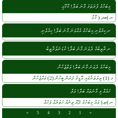
މިބަހުގެ ފުރަތަމަ މާނަ ބަލާ! ކާކޮއި
ނ
)ބދ (
ކާޅު
ނ ކިޔެވެނި މިބަހުގެ އެއްވަނަ މާނަ ބަލާ! ކިއެވެނި
ނ ރާތިބުގެ ދެވަނަ މާނަ ބަލާ! ކުޑަނަވުރާތީބު
މިބަހުގެ ދެވަނަ މާނަ ބަލާ! ވަތްޖެހުން
މ
(1)
ތިލަތަނުގައި
އޮޑީގެ
ފަށަން
ބީހުން
(2)
ވައްޖެހުން
ހައެއް މި މާނަތައް ބަލާ! ވަލް
ނ
)ޏ.(
ވައު
މިބަހުގެ
ދޭއް
ތިނެއް
ހަތަރެއް
ފަހެއް
»
5
4
3
2
1
«