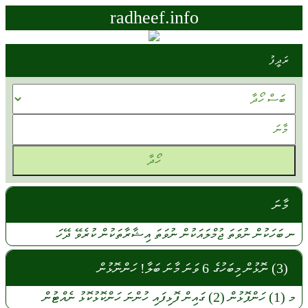
radheef.info
ރަދީފު
މާނަ
ނ
ބަހަކުން
ނުވަތަ
ޖުމްލައަކުން
ނުވަތަ
އިޝާރާތަކުން
ކުރެވޭ
ދޭހަ
(3) ނޮޅުން މިބަހުގެ 6 ވަނަ މާނަ ބަލާ! ހަންނޮޅުން
މ
(1)
ހަންފޮޅުން
(2)
ގައިން
ފޮޅިފައި
ހުންނަ
ހަންކޮޅުކޮޅު
ނެއްޓުން