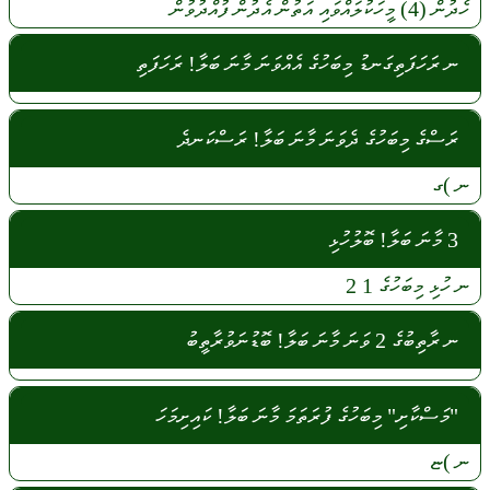
ހެދުން
(4)
މީހަކުލައްވައި
އަތުން
އެދުން
ފުއްދުވުން
ނ ރަހަފަތިގަނޑު މިބަހުގެ އެއްވަނަ މާނަ ބަލާ! ރަހަފަތި
ރަސްގެ މިބަހުގެ ދެވަނަ މާނަ ބަލާ! ރަސްކަނދެ
ނ
)ގ
3 މާނަ ބަލާ! ބޮލުހުޅި
ނ
ހުޅި
މިބަހުގެ
1 2
ނ ރާތިބުގެ 2 ވަނަ މާނަ ބަލާ! ބޮޑުނަވުރާތީބު
"މަސްކާށި" މިބަހުގެ ފުރަތަމަ މާނަ ބަލާ! ކައިށިމަހަ
ނ
)ޏ