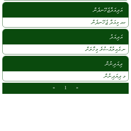
އަދިއަދާޖެހޭނދެން
ކއ
މިއަދާ
ޖެހޭނދެން
އަދިއަދު
ނ
އެއިރުއްސުރެ
މިހާރަށް
ދިއަދިނުން
މ
ދިޔަދިނުން
»
1
«