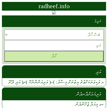
radheef.info
ރަދީފު
އަދި
އ
ވަކިވަރަކަށްވުރެ
އިތުރަށް
މިސާލު:
)ހ(
އަދިއަންނާނުހޭ
)ށ(
އަދި
ދޭށޭ
އަދިއަދަށްދާނދެން
ކއ
މިއަދާ
ޖެހޭންދެން