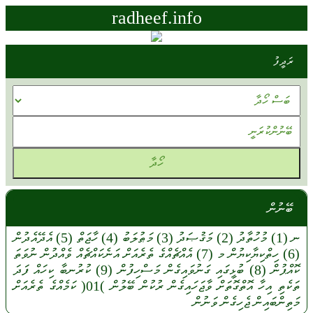
radheef.info
ރަދީފު
ބޭނުން
ނ
(1)
މުހުތާދު
(2)
މަޤުޞަދު
(3)
މަޠުލަބު
(4)
ހާޖަތް
(5)
އެދޭއެދުން
(6)
ހިތްކިޔާކިޔުން
މ
(7)
އެއްޗެއްގެ
ތެރެއަށް
އަނެކައްޗެއް
ވެއްދުން
ނުވަތަ
ކޮއްޕުން
(8)
ބުޅީގައި
ގަނުވައިގެން
މަސްހިފުން
(9)
ކުރުނބާ
ކިހައް
ފަދަ
ތަކެތި
އިހާ
އޮތްގޮތަށް
ވާޖަހައިގެން
ރުކުން
ބޭލުން
)01(
ކަމެއްގެ
ތެރެއަށް
މަތިންބައިން
ޖެހިގެން
ވަނުން