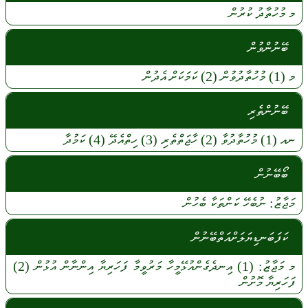
މ
މުހުތާދު
ކުރުން
ބޭނުންވުން
މ
(1)
މުހުތާދުވުން
(2)
ކަމަކަށް
އެދުން
ބޭނުންތެރި
ނއ
(1)
މުހުތާދުވާ
(2)
ހާޖަތްތެރި
(3)
ހިތްއެދޭ
(4)
ކަމުދާ
ބޯބޭނުން
މަޖާޒު:
ނުބެހޭ
ކަންތަކާ
ބެހުން
ކަފަބަނޑިޔަލަށްއަތްބޭނުން
މ
މަޖާޒު:
(1)
އިނދެގެންއުޅޭމީހާ
މަރުވީމާ
ފަހަރިޔާ
އިންނާން
އުޅުން
(2)
ފަހަރިޔާ
މޮށުން