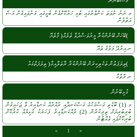
މަސްބޭނުން
މ
ނަނު
ނުވަތަ
ކަންވާރުގައި
ބުޅި
ހަރުކޮށްގެން
ބުޅީގައި
ގަނުވައިގެން
މަސް
އަތުލުން
)ބޭހަށް ބޭނުންކުރާ މީރުވަސްދުވާ ތެލެއް( މާތެޔޮ
ނ
އިރުދޭ
މަލުގެ
ތެޔޮ
)ތިލަފަތުން ތަކެތިކިރަން ބޭނުންކުރާ ރާތަލާއިގާ( ތިލަފަތްގައު
ނ
ރާތާގާ
ގުޅިބޭނުން
މ
(1)
ބޮޑެތި
ގަސްގަހުގެ
ގަސްކަނދާއި
ރުއްރުއް
ކަނޑާއިރު
ވާ
ޖަހައިގެން
ބުރިބުރިޔަށް
ތިރިކުރުން
(2)
ރުއްކަނޑާއިރު
ފަހަރަކު
ގުޅިޔެއް
ކުރުކޮށް
ބުރިކޮށްފައި
ވެއްޓުން
»
1
«