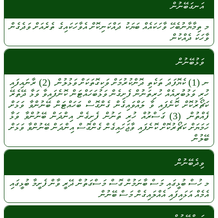
އަނގަބޭނުން
މ
ތިމާޔާނުބެހޭ
ވާހަކައެއް
ބަޔަކު
ދައްކަނިކޮށް
އެވާހަކައިގެ
ތެރެއަށް
ވަދެގެން
ވާހަކަ
ދެއްކުން
ވަޅުބޭނުން
ނ
(1)
ކެޔޮފަދަ
ތަކެތި
ދޮންކުރުމަށް
ވަކިގޮތަކަށް
ވަޅުލުން.
(2)
ރާނައިފައި
ހުރި
ވަޅުބުރިއެއް
ހުރިތަނުން
ފެށިގެން
ވަޅުބަހައްޓަން
ކޮނެފައިވާ
ވަޅާ
ދޭތެރޭ
ކަޗޯރުކޮށް
ކޮނެފައި
ވާ
ލައްވައިގެން
ގެންގޮސް
ބަހައްޓަން
ބޭނުންވާ
ވަޅަށް
ފެއްތުން.
(3)
ގަސްރުއް
ހުރި
ތަނުން
ފެށިގެން
އިންދަން
ބޭނުންވާ
ވަޅާ
ހަމަޔަށް
ކަޗޯރުކޮށް
ކޮނެފައި
ވާޖަހައިގެން
ގެންގޮސް
އިންދަން
ބޭނުންވާ
ވަޅަށް
ބޭލުން
ވިދެބޭނުން
މ
ހުސް
ބުޅީގައި
މަސް
ބާނަމުން
ގޮސް
މަސްގަތުން
ދޭރީ
ވާން
ފެށީމާ
ބުޅީގައި
އެމެއް
އަޅައިފައި
އެއްލައިގެން
މަސް
ބޭނުން