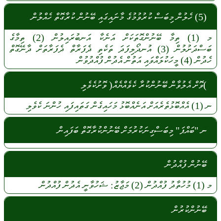
(5) ހެލުން މިބަސް ކުރުވުމުގެ މާނައިގައި ބޭނުން ކުރާގޮތް ހެއްލުން
މ
(1)
ތިމާ
ބޭނުންގޮތަކަށް
އަނެކާ
އަނބުރައިލުން
(2)
ތިމާގެ
ބަސްދަށުލުން
(3)
އުނދޯލިފަދަ
ތަކެތި
ދެފަރާތް
ދެފަރާތަށް
ދާނޭގޮތް
ހެދުން
(4)
މީހަކުލައްވައި
އަތުން
އެދުން
ފުއްދުވުން
)ވޮށް އެލުވާން ބޭނުންކުރާ ކެވެއްޔެއް( ވޮށުކެވެލި
ނ
(1)
އެއްބޮޅުތެރެއަށް
އަނެއްބޮޅު
މަހައިގެން
ގަތައިފައި
ހުންނަ
ކެވެލި
ނ "ބައްޕަ" މިބަސްގިނަކުރުމަށް ބޭނުންކުރާގޮތް ބަފައިން
ބޭނުން ފުއްދުން
މ
(1)
މުހުތާދު
ފުއްދުން
(2)
މަޖާޒު:
ޝަހުވާނީ
އެދުން
ފުއްދުން
ބޭނުންކުރުން