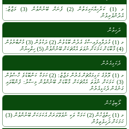
މ
(1)
ކަރުހިއްކައިގަތުން
(2)
ފެނަށް
ބޭނުންވުން
(3)
މަޖާޒު:
އެދުންވެރިވުން
ދަހިވުން
މ
(1)
މުދަލާއިފައިސާގެ
އެދުން
ބޮޑުވުން
(2)
ދަކުވުން
(3)
މުށްބާރުވުން
(4)
މާބޮޑަށް
ކަމަކަށް
ނުވަތަ
އެއްޗަކަށް
ބޭނުންވުން
(5)
ހިތްކިޔުން
ދެކަޅިއެރުން
މ
(1)
ލޮލުގެ
ކަޅިމައްޗަށް
އެރުން
މަޖާޒު:
(2)
ކަމަކާ
ކަންބޮޑުވެ
ހާސްވުން
(3)
ކަމަކަށް
ނުވަތަ
އެއްޗަކަށް
މާބޮޑަށް
ބޭނުންވުން
މިސާލު:
ފެންބޮވައި
ގަނެގެން
ދެކަޅިއެރުން
ލޯބިޖެހުން
މ
(1)
ހިތްޖެހުން
(2)
ކަމަކާ
ވަކި
ނުވެވޭވަރަށް
އެކަމަކަށް
ބޭނުންވުން
(3)
ކަމަކަށް
ދަހިވެތިވުން