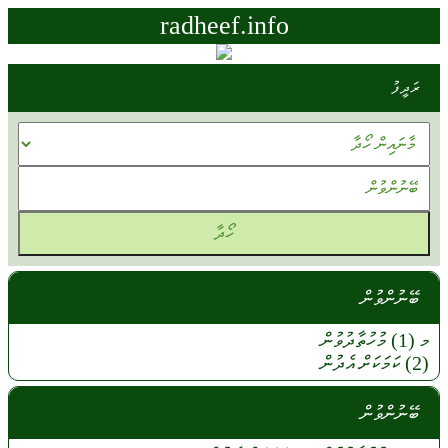
radheef.info
ރަދީފު
ބޭނުންވުން
މ (1)
މުހުތާދުވުން
(2)
ކަމަކަށް
އެދުން
ބޭނުންވުން